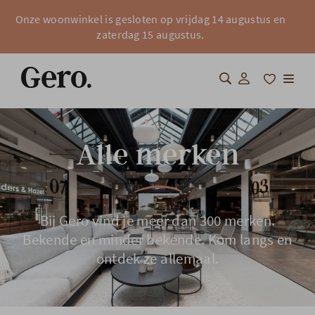
Onze woonwinkel is gesloten op vrijdag 14 augustus en
zaterdag 15 augustus.
Shop
Alle merken
Over Gero
Inspiratie
Bij Gero vind je meer dan 300 merken.
Totaalinrichting
Bekende en minder bekende. Kom langs en
ontdek ze allemaal.
Professionals
FAQ