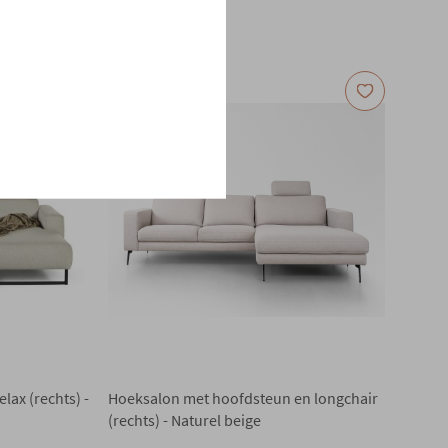
€ 6.144,00
In voorraad
lax (rechts) -
Hoeksalon met hoofdsteun en longchair
(rechts) - Naturel beige