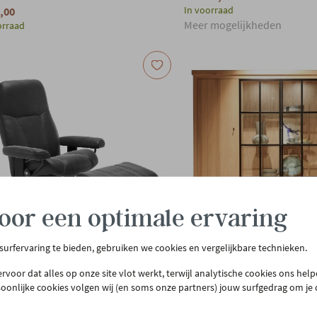
In voorraad
,00
Meer mogelijkheden
orraad
oor een optimale ervaring
PROMOTIE
 surfervaring te bieden, gebruiken we cookies en vergelijkbare technieken.
SLESS
WILLIAM WINSTON
rvoor dat alles op onze site vlot werkt, terwijl analytische cookies ons hel
zetel Consul in leder met
Vitrinekast Brighton incl. ve
soonlijke cookies volgen wij (en soms onze partners) jouw surfgedrag om je
enbank - zwart
241x220cm - Smoked Oak
649,00
€ 2.109,00