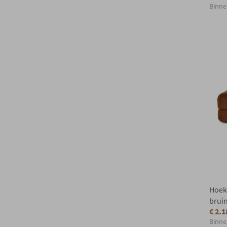
Binne
Hoeks
brui
€ 2.1
Binne