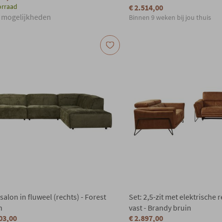
orraad
€ 2.514,00
 mogelijkheden
Binnen 9 weken bij jou thuis
alon in fluweel (rechts) - Forest
Set: 2,5-zit met elektrische r
n
vast - Brandy bruin
03,00
€ 2.897,00