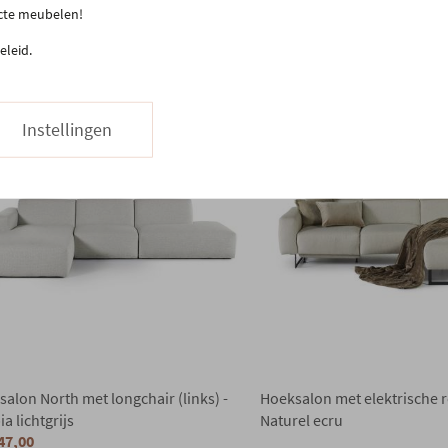
orraad
ecte meubelen!
€ 4.254,00
 mogelijkheden
In voorraad
eleid.
Instellingen
alon North met longchair (links) -
Hoeksalon met elektrische re
a lichtgrijs
Naturel ecru
47,00