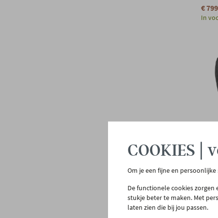
Lichtgrijs
€ 799
Soofa!
In vo
Natuur
Stressless
String Furniture
Donkerblauw
Studio Puro
Lichtblauw
Thonet
Treku
William Winston
Woood
Xooon
COOKIES | v
Om je een fijne en persoonlijke
STRES
De functionele cookies zorgen e
Relax
stukje beter te maken. Met per
voet
laten zien die bij jou passen.
€ 1.