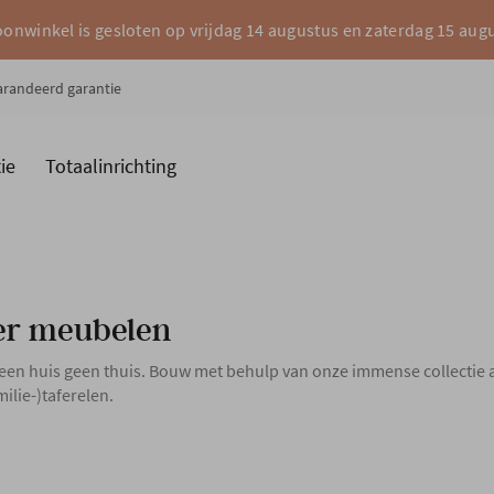
onwinkel is gesloten op vrijdag 14 augustus en zaterdag 15 aug
garandeerd garantie
ie
Totaalinrichting
es
Merken
er meubelen
 een huis geen thuis. Bouw met behulp van onze immense collectie 
ilie-)taferelen.