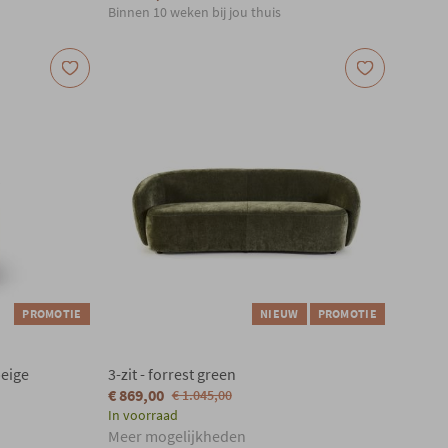
Binnen 10 weken bij jou thuis
PROMOTIE
NIEUW
PROMOTIE
beige
3-zit - forrest green
€ 869,00
€ 1.045,00
In voorraad
Meer mogelijkheden