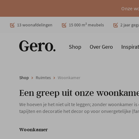
Onze wo
Decoratie
13 woonafdelingen
15 000 m² meubels
2 jaar ge
Shop
Over Gero
Inspirat
Promoties
Producten
Cadeaubon
Woonstijlen
Ruimt
Shop
Ruimtes
Woonkamer
Een greep uit onze woonkam
We hoeven je het niet uit te leggen; zonder woonkamer is
tapijten en decoratie het decor op voor onvergetelijke (fam
Woonkamer