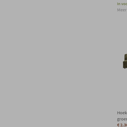
In vo
Meer
Hoeks
groe
€ 2.3