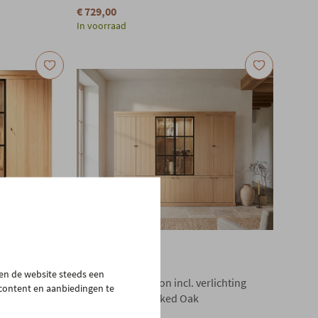
€ 729,00
In voorraad
WILLIAM WINSTON
pen de website steeds een
rlichting
Vitrinekast Brighton incl. verlichting
 content en aanbiedingen te
300x220cm - Smoked Oak