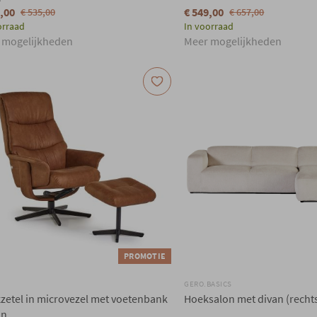
5,00
€ 549,00
€ 535,00
€ 657,00
orraad
In voorraad
 mogelijkheden
Meer mogelijkheden
PROMOTIE
GERO.BASICS
zetel in microvezel met voetenbank
Hoeksalon met divan (rechts
in