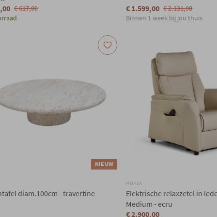
9,00
€ 1.599,00
€ 617,00
€ 2.131,00
orraad
Binnen 1 week bij jou thuis
NIEUW
HUKLA
tafel diam.100cm - travertine
Elektrische relaxzetel in lede
Medium - ecru
€ 2.900,00