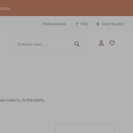
ustus.
Professionals
FAQ
Onze locatie
Onze
aan salons, tv meubels,