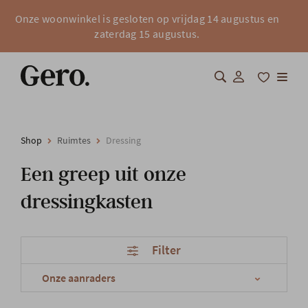
Onze woonwinkel is gesloten op vrijdag 14 augustus en
zaterdag 15 augustus.
Shop
Shop
Ruimtes
Dressing
Over Gero
Een greep uit onze
Inspiratie
dressingkasten
Totaalinrichting
Filter
Professionals
FAQ