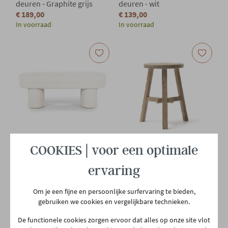
deuren - Graphite grijs
deuren - wit
€ 189,00
€ 139,00
In voorraad
In voorraad
COOKIES | voor een optimale
COCO MAISON
Poef bankje bouclé - ecru
Houten krukje Mex dia.
ervaring
32cm - natuur iepenhout
€ 289,00
€ 149,00
Om je een fijne en persoonlijke surfervaring te bieden,
Binnen 3 weken bij jou thuis
Binnen 6 weken bij jou thuis
gebruiken we cookies en vergelijkbare technieken.
De functionele cookies zorgen ervoor dat alles op onze site vlot