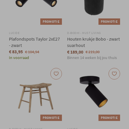
PROMOTIE
PROMOTIE
LUCIDE
D-BODHI - MUST LIVING
Plafondspots Taylor 2xE27
Houten krukje Bobo - zwart
- zwart
suarhout
€ 83,95
€ 189,00
€ 104,94
€ 219,00
In voorraad
Binnen 14 weken bij jou thuis
PROMOTIE
PROMOTIE