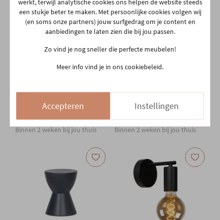
werkt, terwijl analytische cookies ons helpen de website steeds
een stukje beter te maken. Met persoonlijke cookies volgen wij
(en soms onze partners) jouw surfgedrag om je content en
aanbiedingen te laten zien die bij jou passen.
Zo vind je nog sneller die perfecte meubelen!
Meer info vind je in ons cookiebeleid.
GERO.BASICS
GERO.BASICS
Schoenenkast met 4
Schoenenkast met 3
Accepteren
Instellingen
deuren - Graphite grijs
deuren - grijs
€ 139,00
€ 129,00
Binnen 2 weken bij jou thuis
Binnen 2 weken bij jou thuis