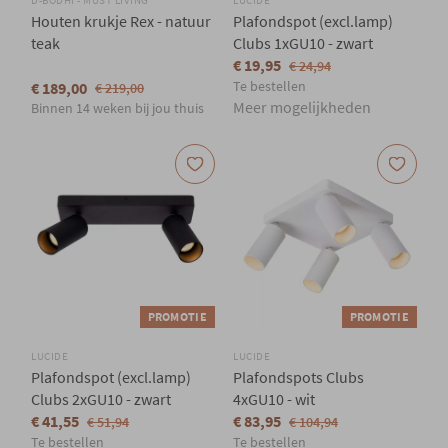
D-BODHI - MUST LIVING
LUCIDE
Houten krukje Rex - natuur
Plafondspot (excl.lamp)
teak
Clubs 1xGU10 - zwart
€ 19,95
€ 24,94
Te bestellen
€ 189,00
€ 219,00
Meer mogelijkheden
Binnen 14 weken bij jou thuis
PROMOTIE
PROMOTIE
LUCIDE
LUCIDE
Plafondspot (excl.lamp)
Plafondspots Clubs
Clubs 2xGU10 - zwart
4xGU10 - wit
€ 41,55
€ 83,95
€ 51,94
€ 104,94
Te bestellen
Te bestellen