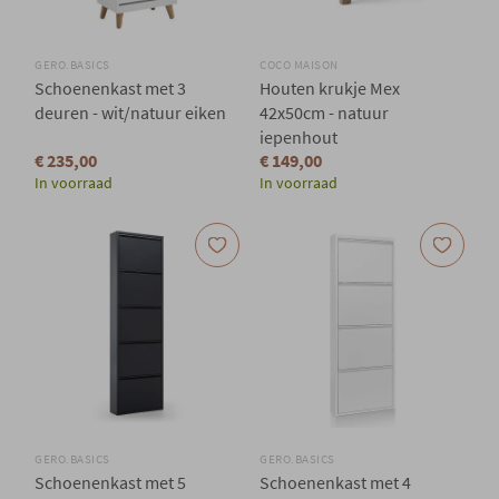
GERO.BASICS
COCO MAISON
Schoenenkast met 3
Houten krukje Mex
deuren - wit/natuur eiken
42x50cm - natuur
iepenhout
€ 235,00
€ 149,00
In voorraad
In voorraad
GERO.BASICS
GERO.BASICS
Schoenenkast met 5
Schoenenkast met 4