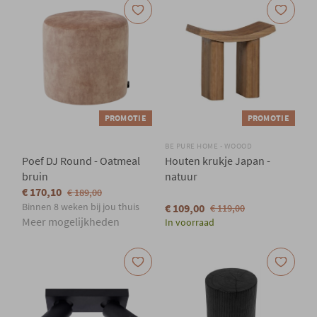
PROMOTIE
PROMOTIE
BE PURE HOME - WOOOD
Poef DJ Round - Oatmeal
Houten krukje Japan -
bruin
natuur
€ 170,10
€ 189,00
Binnen 8 weken bij jou thuis
€ 109,00
€ 119,00
Meer mogelijkheden
In voorraad