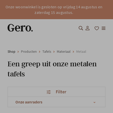
Onze woonwinkel is gesloten op vrijdag 14 augustus en
zaterdag 15 augustus.
Shop
Shop
Producten
Tafels
Materiaal
Metaal
Over Gero
Een greep uit onze metalen
Inspiratie
tafels
Totaalinrichting
Filter
Professionals
FAQ