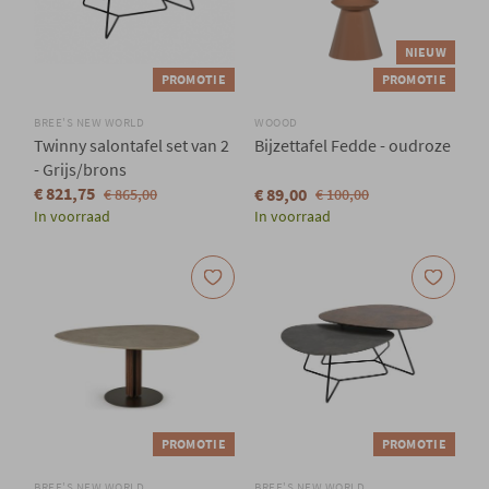
NIEUW
PROMOTIE
PROMOTIE
BREE'S NEW WORLD
WOOOD
Twinny salontafel set van 2
Bijzettafel Fedde - oudroze
- Grijs/brons
€ 821,75
€ 89,00
€ 865,00
€ 100,00
In voorraad
In voorraad
PROMOTIE
PROMOTIE
BREE'S NEW WORLD
BREE'S NEW WORLD