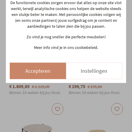
De functionele cookies zorgen ervoor dat alles op onze site vlot
werkt, terwijl analytische cookies ons helpen de website steeds
een stukje beter te maken. Met persoonlijke cookies volgen wij
(en soms onze partners) jouw surfgedrag om je content en
aanbiedingen te laten zien die bij jou passen.
Zo vind je nog sneller die perfecte meubelen!
Meer info vind je in ons cookiebeleid.
NIEUW
NIEUW
PROMOTIE
PROMOTIE
Accepteren
Instellingen
Outdoor tafel Prado
Salontafel Vic diam.73cm -
240x105cm - terre
latte
€ 1.809,65
€ 199,75
€ 2.129,00
€ 235,00
Binnen 10 weken bij jou thuis
Binnen 10 weken bij jou thuis