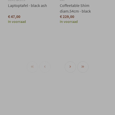
GERO.BASICS
HAY
Laptoptafel - black ash
Coffeetable Shim
diam.54cm - black
€ 47,00
€ 229,00
In voorraad
In voorraad