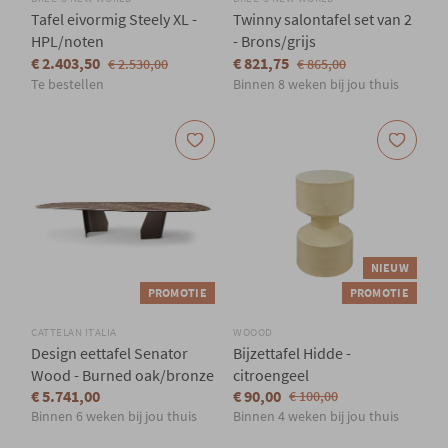
Tafel eivormig Steely XL -
Twinny salontafel set van 2
HPL/noten
- Brons/grijs
€ 2.403,50
€ 821,75
€ 2.530,00
€ 865,00
Te bestellen
Binnen 8 weken bij jou thuis
NIEUW
PROMOTIE
PROMOTIE
CATTELAN ITALIA
WOOOD
Design eettafel Senator
Bijzettafel Hidde -
Wood - Burned oak/bronze
citroengeel
€ 5.741,00
€ 90,00
€ 100,00
Binnen 6 weken bij jou thuis
Binnen 4 weken bij jou thuis