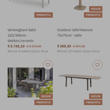
NIEUW
PROMOTIE
PROMOTIE
Verlengbare tafel
Outdoor tafel Manolo
220/300cm -
75x75cm - latte
dekton/ceramic
€ 3.743,10
€ 388,45
€ 4.159,00
€ 457,00
Binnen 8 weken bij jou thuis
Binnen 10 weken bij jou thuis
NIEUW
NIEUW
PROMOTIE
PROMOTIE