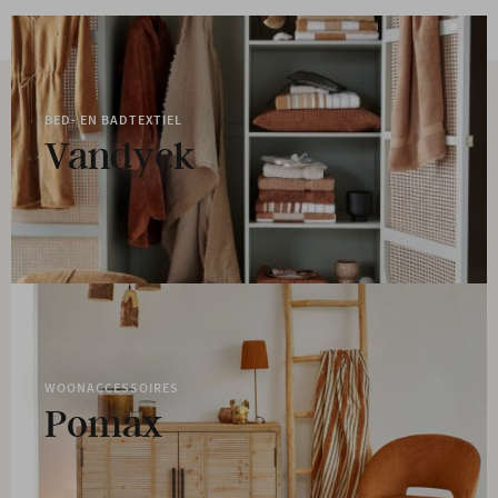
BED- EN BADTEXTIEL
Vandyck
WOONACCESSOIRES
Pomax