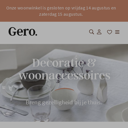
Onze woonwinkel is gesloten op vrijdag 14 augustus en
zaterdag 15 augustus.
Shop
Decoratie &
Over Gero
woonaccessoires
Inspiratie
Totaalinrichting
Breng gezelligheid bij je thuis.
Professionals
FAQ