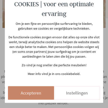
HK Living
COOKIES | voor een optimale
ervaring
Om je een fijne en persoonlijke surfervaring te bieden,
gebruiken we cookies en vergelijkbare technieken.
De functionele cookies zorgen ervoor dat alles op onze site vlot
werkt, terwijl analytische cookies ons helpen de website steeds
Een streling voor het oog
een stukje beter te maken. Met persoonlijke cookies volgen wij
(en soms onze partners) jouw surfgedrag om je content en
(en de voeten)
aanbiedingen te laten zien die bij jou passen.
Zo vind je nog sneller die perfecte meubelen!
Niet enkel de mooiste decoratie en kleinmeubelen vinden hun
Meer info vind je in ons cookiebeleid.
plekje in Afdeling 01. Ook Tapijten en Verlichting krijgen meer dan
voldoende ruimte. Neem hieronder alvast een kijkje in ons ruime
aanbod. Wil je de volledige collectie zien, breng dan zeker een
bezoekje aan de winkel. En laat je verrassen door de vele styling
Accepteren
Instellingen
ideetjes. Nog steeds geen inspiratie? Onze medewerkers helpen je
met plezier verder.