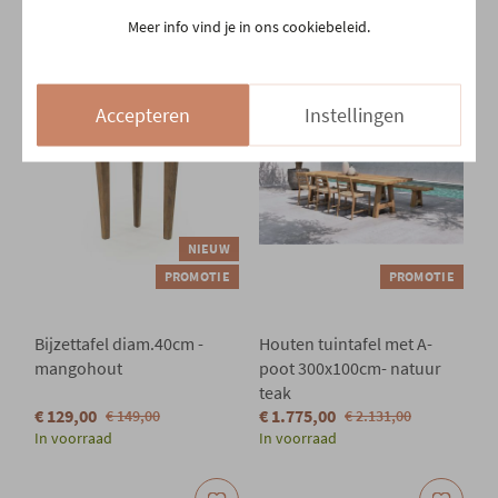
€ 90,00
€ 359,00
€ 100,00
€ 400,00
Meer info vind je in ons cookiebeleid.
In voorraad
In voorraad
Accepteren
Instellingen
NIEUW
PROMOTIE
PROMOTIE
Bijzettafel diam.40cm -
Houten tuintafel met A-
mangohout
poot 300x100cm- natuur
teak
€ 129,00
€ 1.775,00
€ 149,00
€ 2.131,00
In voorraad
In voorraad