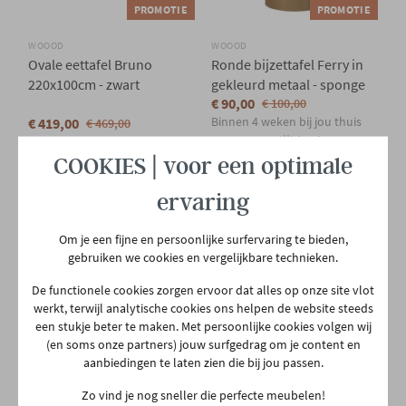
PROMOTIE
PROMOTIE
WOOOD
WOOOD
Ovale eettafel Bruno
Ronde bijzettafel Ferry in
220x100cm - zwart
gekleurd metaal - sponge
€ 90,00
€ 100,00
Binnen 4 weken bij jou thuis
€ 419,00
€ 469,00
Meer mogelijkheden
In voorraad
COOKIES | voor een optimale
ervaring
Om je een fijne en persoonlijke surfervaring te bieden,
gebruiken we cookies en vergelijkbare technieken.
De functionele cookies zorgen ervoor dat alles op onze site vlot
werkt, terwijl analytische cookies ons helpen de website steeds
NIEUW
NIEUW
een stukje beter te maken. Met persoonlijke cookies volgen wij
PROMOTIE
PROMOTIE
(en soms onze partners) jouw surfgedrag om je content en
aanbiedingen te laten zien die bij jou passen.
WOOOD
WOOOD
Bijzettafel Hekla - oranje
Bureau- of consoletafel
Zo vind je nog sneller die perfecte meubelen!
Maan - donkerbruin