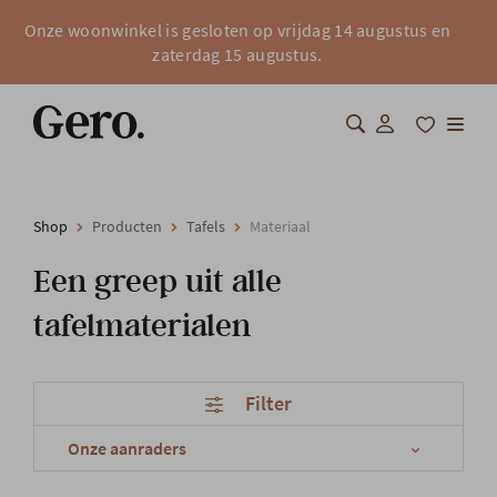
Onze woonwinkel is gesloten op vrijdag 14 augustus en
zaterdag 15 augustus.
Shop
Shop
Producten
Tafels
Materiaal
Over Gero
Een greep uit alle
Inspiratie
tafelmaterialen
Totaalinrichting
Filter
Professionals
FAQ