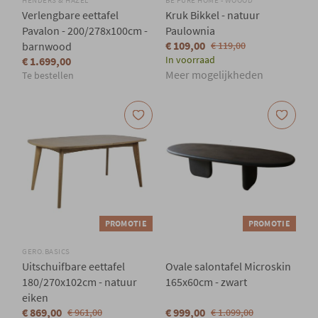
HENDERS & HAZEL
BE PURE HOME - WOOOD
Verlengbare eettafel
Kruk Bikkel - natuur
Pavalon - 200/278x100cm -
Paulownia
€ 109,00
barnwood
€ 119,00
In voorraad
€ 1.699,00
Meer mogelijkheden
Te bestellen
PROMOTIE
PROMOTIE
GERO.BASICS
Uitschuifbare eettafel
Ovale salontafel Microskin
180/270x102cm - natuur
165x60cm - zwart
eiken
€ 869,00
€ 999,00
€ 961,00
€ 1.099,00