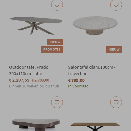
NIEUW
PROMOTIE
NIEUW
Outdoor tafel Prado
Salontafel diam.100cm -
300x110cm- latte
travertine
€ 2.297,55
€ 799,00
€ 2.703,00
Binnen 10 weken bij jou thuis
In voorraad