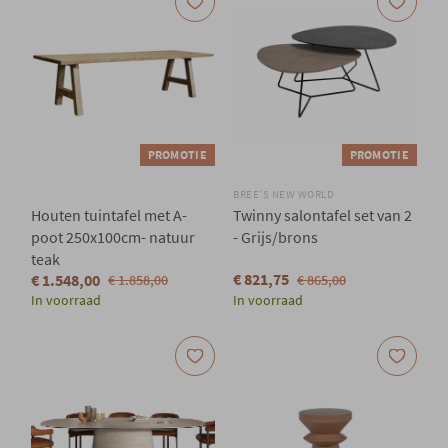
PROMOTIE
PROMOTIE
BREE'S NEW WORLD
Houten tuintafel met A-
Twinny salontafel set van 2
poot 250x100cm- natuur
- Grijs/brons
teak
€ 821,75
€ 1.548,00
€ 1.858,00
€ 865,00
In voorraad
In voorraad