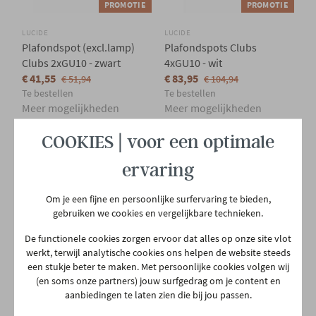
PROMOTIE
PROMOTIE
LUCIDE
LUCIDE
Plafondspot (excl.lamp)
Plafondspots Clubs
Clubs 2xGU10 - zwart
4xGU10 - wit
€ 41,55
€ 83,95
€ 51,94
€ 104,94
Te bestellen
Te bestellen
Meer mogelijkheden
Meer mogelijkheden
COOKIES | voor een optimale
ervaring
Om je een fijne en persoonlijke surfervaring te bieden,
gebruiken we cookies en vergelijkbare technieken.
De functionele cookies zorgen ervoor dat alles op onze site vlot
werkt, terwijl analytische cookies ons helpen de website steeds
PROMOTIE
PROMOTIE
een stukje beter te maken. Met persoonlijke cookies volgen wij
(en soms onze partners) jouw surfgedrag om je content en
LUCIDE
LUCIDE
aanbiedingen te laten zien die bij jou passen.
Tafellamp Cordulle - rotan
Plafondlamp Danza - zwart
€ 43,95
€ 71,95
€ 54,94
€ 89,94