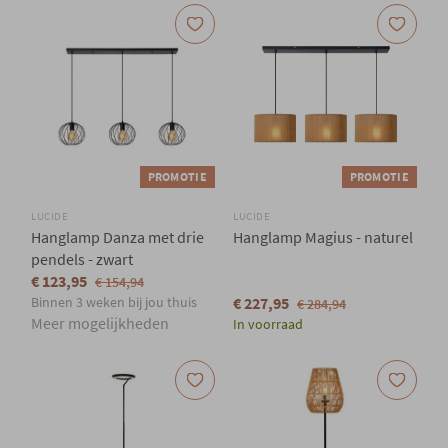
PROMOTIE
PROMOTIE
LUCIDE
LUCIDE
Hanglamp Danza met drie
Hanglamp Magius - naturel
pendels - zwart
€ 123,95
€ 154,94
Binnen 3 weken bij jou thuis
€ 227,95
€ 284,94
Meer mogelijkheden
In voorraad