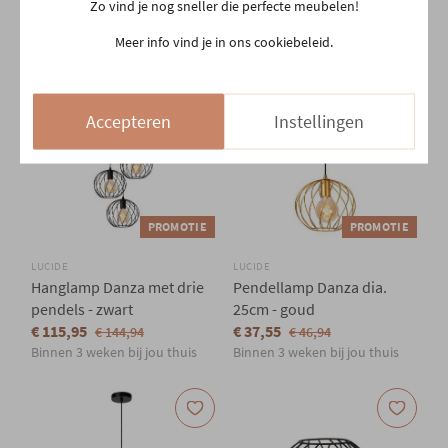
Zo vind je nog sneller die perfecte meubelen!
Binnen 3 weken bij jou thuis
Binnen 3 weken bij jou thuis
Meer info vind je in ons cookiebeleid.
Accepteren
Instellingen
PROMOTIE
PROMOTIE
LUCIDE
LUCIDE
Hanglamp Danza met drie
Pendellamp Danza dia.
pendels - zwart
25cm - goud
€ 115,95
€ 37,55
€ 144,94
€ 46,94
Binnen 3 weken bij jou thuis
Binnen 3 weken bij jou thuis