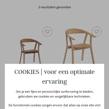
3 resultaten gevonden
STOCKVERKOOP
STOCKVERKOOP
COOKIES | voor een optimale
PROSTORIA
PROSTORIA
ervaring
Design armstoel Rhomb -
Design armstoel Rhomb -
natuur walnoot
natuur eiken
Om je een fijne en persoonlijke surfervaring te bieden,
€ 699,00
€ 699,00
€ 860,00
€ 760,00
gebruiken we cookies en vergelijkbare technieken.
In voorraad
In voorraad
De functionele cookies zorgen ervoor dat alles op onze site vlot