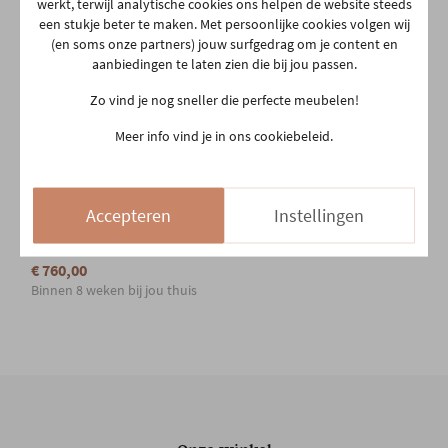
werkt, terwijl analytische cookies ons helpen de website steeds
een stukje beter te maken. Met persoonlijke cookies volgen wij
(en soms onze partners) jouw surfgedrag om je content en
aanbiedingen te laten zien die bij jou passen.
Zo vind je nog sneller die perfecte meubelen!
Meer info vind je in ons cookiebeleid.
PROSTORIA
Accepteren
Instellingen
Design armstoel Rhomb -
zwart eiken
€ 760,00
Binnen 8 weken bij jou thuis