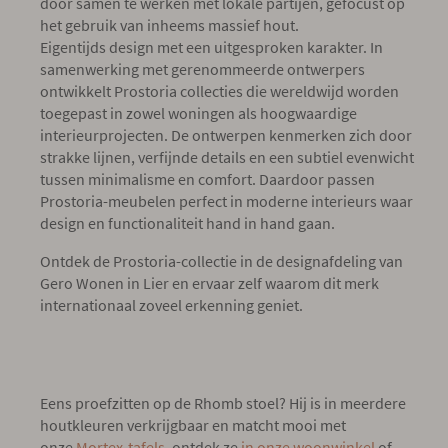
door samen te werken met lokale partijen, gefocust op
het gebruik van inheems massief hout.
Eigentijds design met een uitgesproken karakter. In
samenwerking met gerenommeerde ontwerpers
ontwikkelt Prostoria collecties die wereldwijd worden
toegepast in zowel woningen als hoogwaardige
interieurprojecten.
De ontwerpen kenmerken zich door
strakke lijnen, verfijnde details en een subtiel evenwicht
tussen minimalisme en comfort. Daardoor passen
Prostoria-meubelen perfect in moderne interieurs waar
design en functionaliteit hand in hand gaan.
Ontdek de Prostoria-collectie in de designafdeling van
Gero Wonen in Lier en ervaar zelf waarom dit merk
internationaal zoveel erkenning geniet.
Eens proefzitten op de Rhomb stoel? Hij is in meerdere
houtkleuren verkrijgbaar en matcht mooi met
onze
Mortex-tafels
, ontdek ze
in onze woonwinkel
of