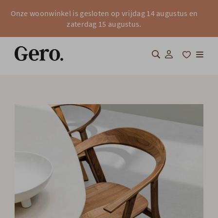
Onze woonwinkel is gesloten op vrijdag 14 augustus en
zaterdag 15 augustus.
Shop
Over Gero
Inspiratie
Totaalinrichting
Professionals
FAQ