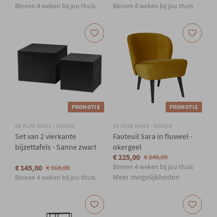
Binnen 4 weken bij jou thuis
Binnen 4 weken bij jou thuis
PROMOTIE
PROMOTIE
BE PURE HOME - WOOOD
BE PURE HOME - WOOOD
Set van 2 vierkante
Fauteuil Sara in fluweel -
bijzettafels - Sanne zwart
okergeel
€ 225,00
€ 248,00
Binnen 4 weken bij jou thuis
€ 145,00
€ 168,00
Meer mogelijkheden
Binnen 4 weken bij jou thuis