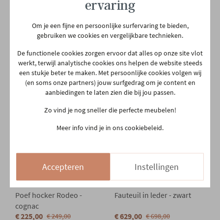
ervaring
PROMOTIE
PROMOTIE
Om je een fijne en persoonlijke surfervaring te bieden,
BE PURE HOME - WOOOD
BE PURE HOME - WOOOD
gebruiken we cookies en vergelijkbare technieken.
Salontafel Dia. 60cm
Bijzettafel dia. 50cm
€ 62,95
€ 179,00
De functionele cookies zorgen ervoor dat alles op onze site vlot
€ 69,95
€ 199,00
Binnen 4 weken bij jou thuis
werkt, terwijl analytische cookies ons helpen de website steeds
Binnen 4 weken bij jou thuis
een stukje beter te maken. Met persoonlijke cookies volgen wij
(en soms onze partners) jouw surfgedrag om je content en
aanbiedingen te laten zien die bij jou passen.
Zo vind je nog sneller die perfecte meubelen!
Meer info vind je in ons cookiebeleid.
Accepteren
Instellingen
PROMOTIE
PROMOTIE
BE PURE HOME - WOOOD
BE PURE HOME - WOOOD
Poef hocker Rodeo -
Fauteuil in leder - zwart
cognac
€ 225,00
€ 629,00
€ 249,00
€ 698,00