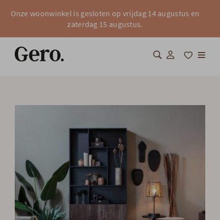
Onze woonwinkel is gesloten op vrijdag 14 augustus en
zaterdag 15 augustus.
Shop
Over Gero
Inspiratie
Totaalinrichting
Professionals
FAQ