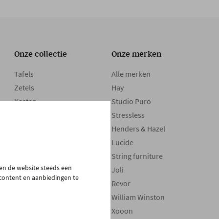
Onze collectie
Onze merken
Tafels
Alle merken
Zetels
Hay
Kasten
Studio Puro
Bedden
Stressless
Boxsprings
Henders & Hazel
Matrassen
Lucide
Maatwerk
String furniture
pen de website steeds een
Stoelen
Joli
 content en aanbiedingen te
Verlichting
Revor
Decoratie
William Winston
Onderhoudsproducten
Xooon