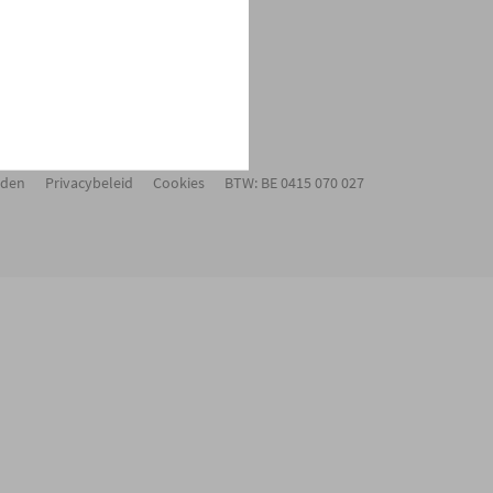
Toppers
rden
Privacybeleid
Cookies
BTW: BE 0415 070 027