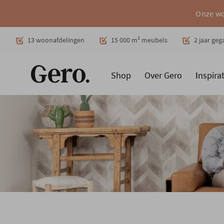
Onze wo
Decoratie
13 woonafdelingen
15 000 m² meubels
2 jaar ge
Shop
Over Gero
Inspirat
Promoties
Producten
Cadeaubon
Woonstijlen
Ruimt