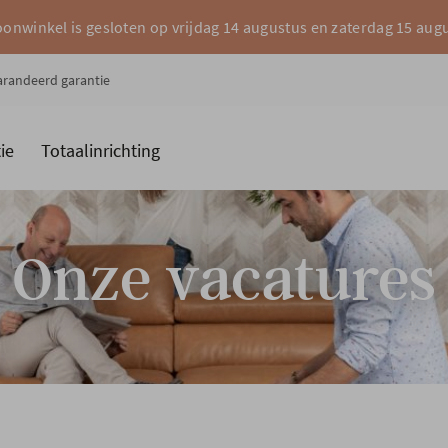
onwinkel is gesloten op vrijdag 14 augustus en zaterdag 15 aug
garandeerd garantie
ie
Totaalinrichting
es
Merken
Onze vacatures