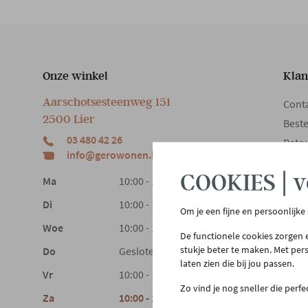
Onze winkel
Klan
Aarschotsesteenweg 151
Cont
2500 Lier
Beste
03 480 42 26
Reto
info@gerowonen.be
Laags
COOKIES | v
Ma
10:00 - 18:30
Di
10:00 - 18:30
Om je een fijne en persoonlijke
Woe
10:00 - 18:30
De functionele cookies zorgen e
stukje beter te maken. Met per
Do
Gesloten
laten zien die bij jou passen.
Vr
10:00 - 18:30
Zo vind je nog sneller die perf
Za
10:00 - 18:00