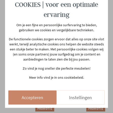
COOKIES | voor een optimale
ervaring
PROMOTIE
PROMOTIE
Om je een fijne en persoonlijke surfervaring te bieden,
gebruiken we cookies en vergelijkbare technieken.
Toonzaalmodel:
Toonzaalmodel: salontafel
De functionele cookies zorgen ervoor dat alles op onze site vlot
vergadertafel met
Joli
werkt, terwijl analytische cookies ons helpen de website steeds
stopcontacten en USB
een stukje beter te maken. Met persoonlijke cookies volgen wij
€ 1.895,00
€ 1.349,00
€ 2.362,00
€ 2.695,00
(en soms onze partners) jouw surfgedrag om je content en
Te bestellen
Binnen 12 weken bij jou thuis
aanbiedingen te laten zien die bij jou passen.
Zo vind je nog sneller die perfecte meubelen!
Meer info vind je in ons cookiebeleid.
Accepteren
Instellingen
PROMOTIE
PROMOTIE