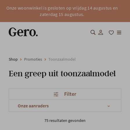
Onze woonwinkel is gesloten op vrijdag 14 augustus en
zaterdag 15 augustus.
Shop
Shop
Promoties
Toonzaalmodel
Over Gero
Een greep uit toonzaalmodel
Inspiratie
Totaalinrichting
Filter
Professionals
75 resultaten gevonden
FAQ