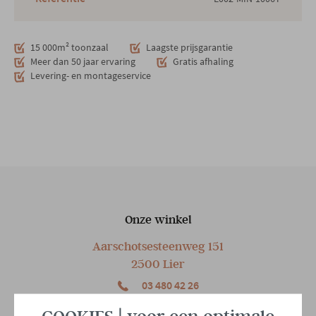
15 000m² toonzaal
Laagste prijsgarantie
Meer dan 50 jaar ervaring
Gratis afhaling
Levering- en montageservice
Onze winkel
Aarschotsesteenweg 151
2500 Lier
03 480 42 26
info@gerowonen.be