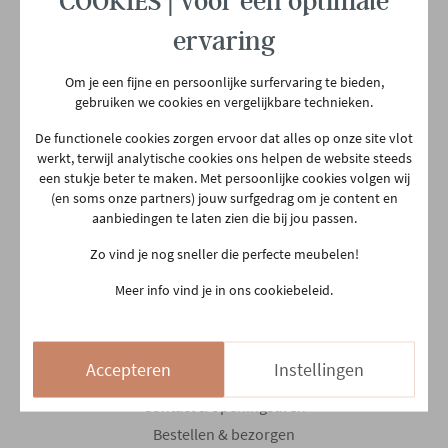
COOKIES | voor een optimale
Ma
10:00 - 18:30
ervaring
Di
10:00 - 18:30
Om je een fijne en persoonlijke surfervaring te bieden,
Woe
10:00 - 18:30
gebruiken we cookies en vergelijkbare technieken.
Do
Gesloten
De functionele cookies zorgen ervoor dat alles op onze site vlot
Vr
10:00 - 18:30
werkt, terwijl analytische cookies ons helpen de website steeds
een stukje beter te maken. Met persoonlijke cookies volgen wij
Za
10:00 - 18:00
(en soms onze partners) jouw surfgedrag om je content en
aanbiedingen te laten zien die bij jou passen.
Zo
13:30 - 18:00
Zo vind je nog sneller die perfecte meubelen!
14/08 en 15/08
Gesloten
Meer info vind je in ons cookiebeleid.
Klantenservice
Accepteren
Instellingen
Contact & openingsuren
Bestellen & bezorgen