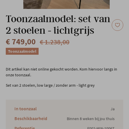
Onze locatie
Toonzaalmodel: set van
2 stoelen - lichtgrijs
€ 749,00
€ 1.238,00
Toonzaalmodel
Dit artikel kan niet online gekocht worden. Kom hiervoor langs in
onze toonzaal.
Set van 2 stoelen, low large / zonder arm - light grey
In toonzaal
Ja
Beschikbaarheid
Binnen 8 weken bij jou thuis
Referentie
E002-MIN-1006T