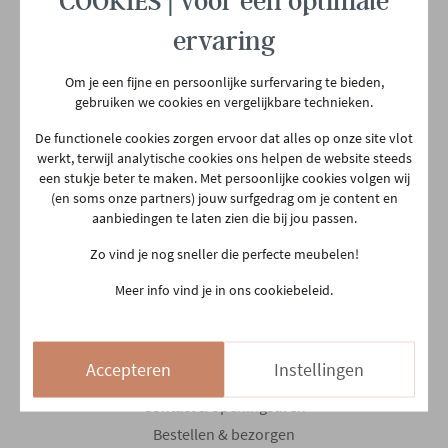
COOKIES | voor een optimale
Ma
10:00 - 18:30
ervaring
Di
10:00 - 18:30
Om je een fijne en persoonlijke surfervaring te bieden,
Woe
10:00 - 18:30
gebruiken we cookies en vergelijkbare technieken.
Do
Gesloten
De functionele cookies zorgen ervoor dat alles op onze site vlot
Vr
10:00 - 18:30
werkt, terwijl analytische cookies ons helpen de website steeds
een stukje beter te maken. Met persoonlijke cookies volgen wij
Za
10:00 - 18:00
(en soms onze partners) jouw surfgedrag om je content en
aanbiedingen te laten zien die bij jou passen.
Zo
13:30 - 18:00
Zo vind je nog sneller die perfecte meubelen!
14/08 en 15/08
Gesloten
Meer info vind je in ons cookiebeleid.
Klantenservice
Accepteren
Instellingen
Contact & openingsuren
Bestellen & bezorgen