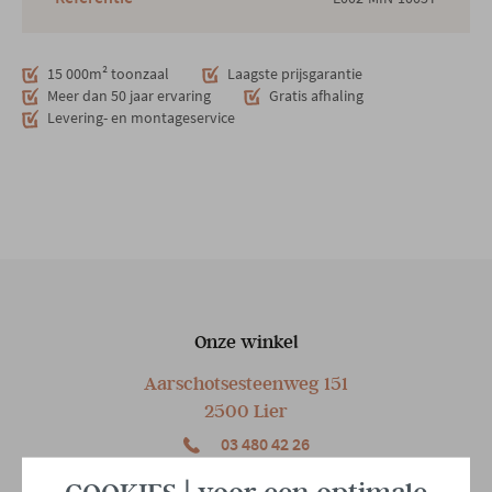
15 000m² toonzaal
Laagste prijsgarantie
Meer dan 50 jaar ervaring
Gratis afhaling
Levering- en montageservice
Onze winkel
Aarschotsesteenweg 151
2500 Lier
03 480 42 26
info@gerowonen.be