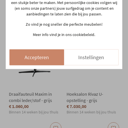
een stukje beter te maken. Met persoonlijke cookies volgen wij
€ 3.864,00
€ 4.013,00
(en soms onze partners) jouw surfgedrag om je content en
Binnen 10 weken bij jou thuis
Binnen 10 weken bij jou thuis
aanbiedingen te laten zien die bij jou passen.
Meer mogelijkheden
Meer mogelijkheden
Zo vind je nog sneller die perfecte meubelen!
Meer info vind je in ons cookiebeleid.
Accepteren
Instellingen
Draaifauteuil Maxim in
Hoeksalon Rivaz U-
combi leder/stof - grijs
opstelling - grijs
€ 1.060,00
€ 7.030,00
Binnen 14 weken bij jou thuis
Binnen 14 weken bij jou thuis