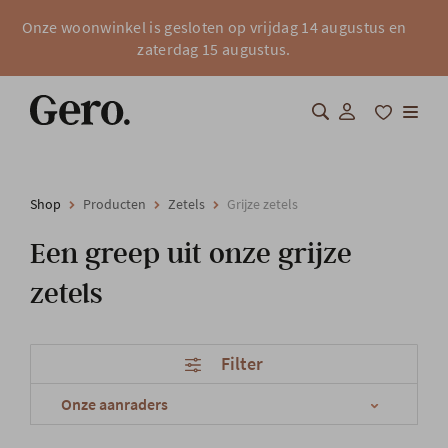
Onze woonwinkel is gesloten op vrijdag 14 augustus en
zaterdag 15 augustus.
Shop
Shop
Producten
Zetels
Grijze zetels
Over Gero
Een greep uit onze grijze
Inspiratie
zetels
Totaalinrichting
Filter
Professionals
FAQ