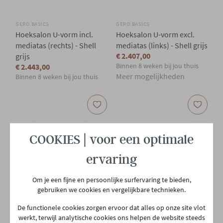
GERO.BASICS
GERO.BASICS
Hoeksalon U-vorm incl.
Hoeksalon U-vorm excl.
mediatas (rechts) - Shell
mediatas (links) - Shell grijs
€ 2.407,00
grijs
Binnen 8 weken bij jou thuis
€ 2.443,00
Meer mogelijkheden
Binnen 8 weken bij jou thuis
COOKIES | voor een optimale
ervaring
Om je een fijne en persoonlijke surfervaring te bieden,
gebruiken we cookies en vergelijkbare technieken.
KOOZO
KOOZO
De functionele cookies zorgen ervoor dat alles op onze site vlot
Hoeksalon Robin met
Hoeksalon Robin met
werkt, terwijl analytische cookies ons helpen de website steeds
longchair (rechts) - grijs
longchair (links) - ecru