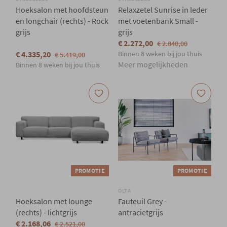
Hoeksalon met hoofdsteun
Relaxzetel Sunrise in leder
en longchair (rechts) - Rock
met voetenbank Small -
grijs
grijs
€ 2.272,00
€ 2.840,00
€ 4.335,20
Binnen 8 weken bij jou thuis
€ 5.419,00
Meer mogelijkheden
Binnen 8 weken bij jou thuis
PROMOTIE
PROMOTIE
OLTA
Hoeksalon met lounge
Fauteuil Grey -
(rechts) - lichtgrijs
antracietgrijs
€ 2.168,06
€ 2.521,00