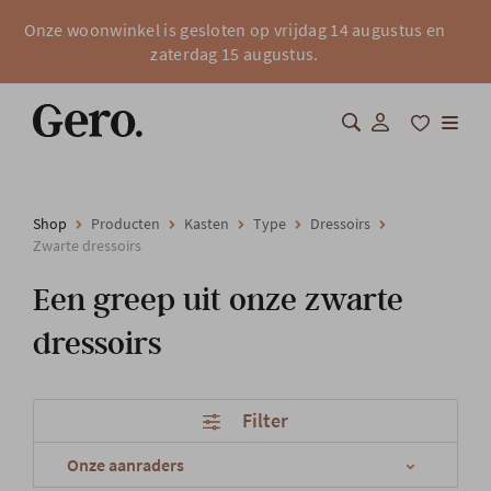
Onze woonwinkel is gesloten op vrijdag 14 augustus en
zaterdag 15 augustus.
Shop
Shop
Producten
Kasten
Type
Dressoirs
Zwarte dressoirs
Over Gero
Een greep uit onze zwarte
Inspiratie
dressoirs
Totaalinrichting
Filter
Professionals
FAQ