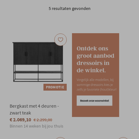
Onze locatie
5 resultaten gevonden
PROMOTIE
Bergkast met 4 deuren -
zwart teak
€ 2.069,10
€ 2.299,00
Binnen 14 weken bij jou thuis