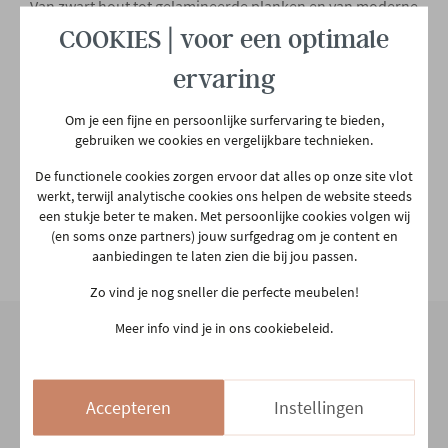
Van zwart hout tot gelamineerde planken en van moderne
designs tot vintage modellen; alle soorten zwarte
COOKIES | voor een optimale
dressoirs zijn in ons assortiment aanwezig. Ook voor
jouw interieur is er ongetwijfeld mooi stuk te vinden.
ervaring
Onze zwarte dressoirkasten werden handmatig
geselecteerd door onze ervaren interieurspecialisten. Ze
Om je een fijne en persoonlijke surfervaring te bieden,
voldoen dus aan strenge eisen op het vlak van ontwerp,
gebruiken we cookies en vergelijkbare technieken.
kwaliteit en duurzaamheid. Je kan hier dus met een
De functionele cookies zorgen ervoor dat alles op onze site vlot
gerust hart een
nieuwe kast kopen
. Wil je jouw zwarte
werkt, terwijl analytische cookies ons helpen de website steeds
dressoir aankleden? We hebben een uitgebreide
een stukje beter te maken. Met persoonlijke cookies volgen wij
collectie
woonaccessoires
om erop te zetten, waaronder
(en soms onze partners) jouw surfgedrag om je content en
theelichthouders, fotokaders en tafellampen.
aanbiedingen te laten zien die bij jou passen.
Zo vind je nog sneller die perfecte meubelen!
Meer info vind je in ons cookiebeleid.
Onze winkel
Accepteren
Instellingen
Aarschotsesteenweg 151
2500 Lier