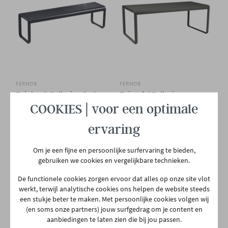
Hoofdmateriaal
Aluminium
Materiaal zit
Metaal
Materiaal poten
Metaal
FERMOB
FERMOB
Tuinbank Bellevie - Carbon
Tuintafel Bellevie
Type poten
Sledepoot
grijs
196x90cm - Romarin groen
COOKIES | voor een optimale
€ 798,00
€ 1.950,00
ervaring
Binnen 6 weken bij jou thuis
Binnen 6 weken bij jou thuis
Woonstijl
Design
Meer mogelijkheden
Meer mogelijkheden
Om je een fijne en persoonlijke surfervaring te bieden,
gebruiken we cookies en vergelijkbare technieken.
Gewicht
14 kg
De functionele cookies zorgen ervoor dat alles op onze site vlot
werkt, terwijl analytische cookies ons helpen de website steeds
een stukje beter te maken. Met persoonlijke cookies volgen wij
(en soms onze partners) jouw surfgedrag om je content en
aanbiedingen te laten zien die bij jou passen.