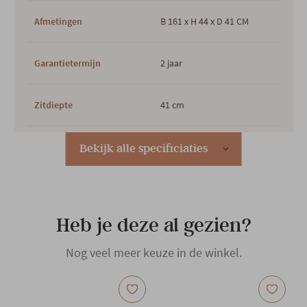
Afmetingen
B 161 x H 44 x D 41 CM
Garantietermijn
2 jaar
Zitdiepte
41 cm
Zithoogte
44 cm
Bekijk alle specificiaties
Plaats productie
Europees
Heb je deze al gezien?
Outdoor
Ja
Nog veel meer keuze in de winkel.
Hoofdkleur
Lichtgrijs