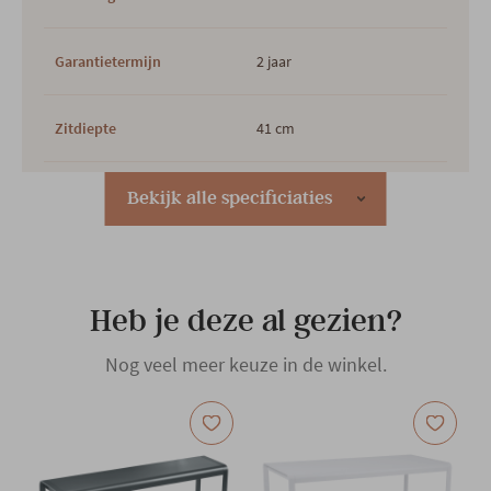
Garantietermijn
2 jaar
Zitdiepte
41 cm
Zithoogte
44 cm
Bekijk alle specificiaties
Plaats productie
Europees
Heb je deze al gezien?
Outdoor
Ja
Nog veel meer keuze in de winkel.
Hoofdkleur
Wit
Hoofdmateriaal
Aluminium