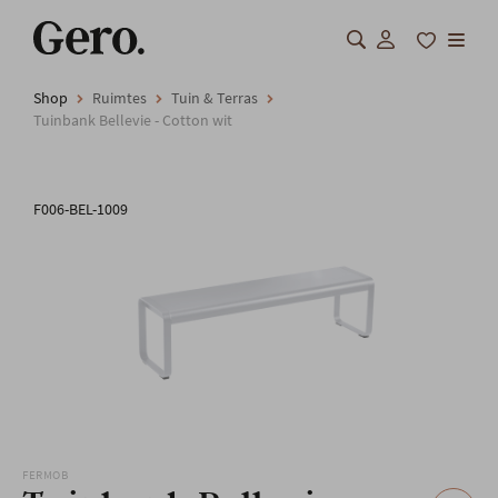
Shop
Ruimtes
Tuin & Terras
Shop
Tuinbank Bellevie - Cotton wit
Over Gero
F006-BEL-1009
Inspiratie
Totaalinrichting
Professionals
FAQ
Onze locatie
FERMOB