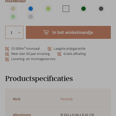
Hoofdkleur
In het winkelmandje
15 000m² toonzaal
Laagste prijsgarantie
Meer dan 50 jaar ervaring
Gratis afhaling
Levering- en montageservice
Productspecificaties
Merk
Fermob
Afmetingen
B 161 x H 44 x D 41 CM