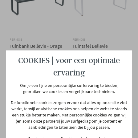
Materiaal zit
Metaal
Materiaal poten
Metaal
FERMOB
FERMOB
Tuinbank Bellevie - Orage
Tuintafel Bellevie
Type poten
Sledepoot
grijs
196x90cm - Cotton wit
COOKIES | voor een optimale
€ 798,00
€ 1.950,00
Binnen 6 weken bij jou thuis
Binnen 6 weken bij jou thuis
Woonstijl
Design
Hedendaags
ervaring
Meer mogelijkheden
Meer mogelijkheden
Om je een fijne en persoonlijke surfervaring te bieden,
Gewicht
14 kg
gebruiken we cookies en vergelijkbare technieken.
De functionele cookies zorgen ervoor dat alles op onze site vlot
werkt, terwijl analytische cookies ons helpen de website steeds
een stukje beter te maken. Met persoonlijke cookies volgen wij
(en soms onze partners) jouw surfgedrag om je content en
aanbiedingen te laten zien die bij jou passen.