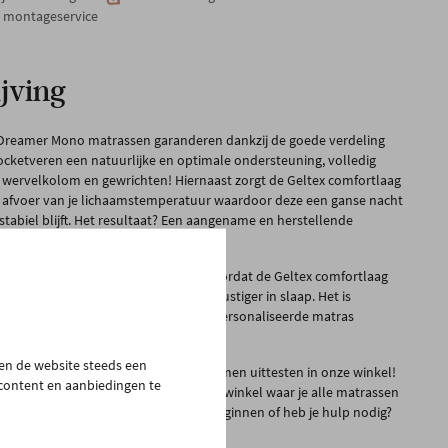
n montageservice
jving
 Dreamer Mono matrassen garanderen dankzij de goede verdeling
cketveren een natuurlijke en optimale ondersteuning, volledig
 wervelkolom en gewrichten! Hiernaast zorgt de Geltex comfortlaag
 afvoer van je lichaamstemperatuur waardoor deze een ganse nacht
stabiel blijft. Het resultaat? Een aangename en herstellende
t risico op spierpijn verminderd!
 voor alle moeilijke slapers, want doordat de Geltex comfortlaag
limaat creëert, val je dus sneller en rustiger in slaap. Het is
 een gezond slaapklimaat en een gepersonaliseerde matras
ouw goede nachtrust en slaapkwaliteit!
pen de website steeds een
er matrassen van Beka kun je zelf komen uittesten in onze winkel!
 content en aanbiedingen te
verdieping vind je een volledige slaapwinkel waar je alle matrassen
unt uitproberen. Weet je niet waar beginnen of heb je hulp nodig?
slaapadviseurs voor je klaar!