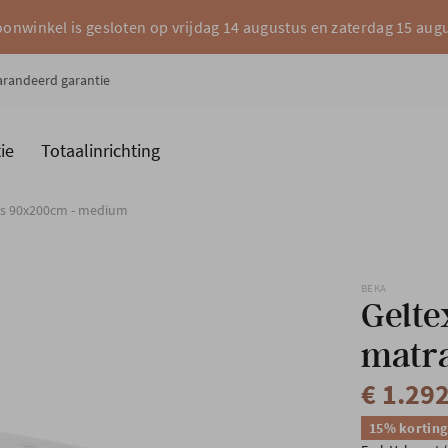
onwinkel is gesloten op vrijdag 14 augustus en zaterdag 15 aug
garandeerd garantie
ie
Totaalinrichting
es
Merken
s 90x200cm - medium
BEKA
Gelt
matr
€ 1.29
15% korting