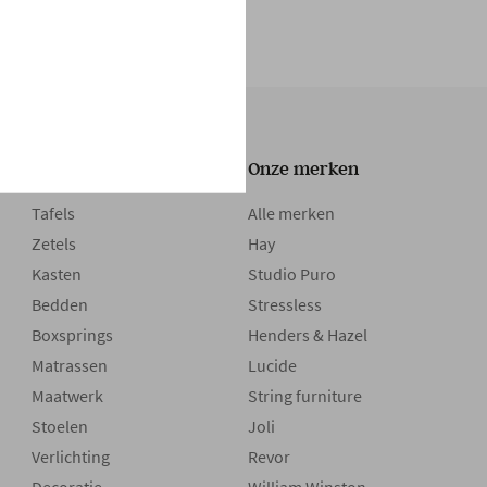
Onze collectie
Onze merken
Tafels
Alle merken
Zetels
Hay
Kasten
Studio Puro
Bedden
Stressless
Boxsprings
Henders & Hazel
Matrassen
Lucide
Maatwerk
String furniture
Stoelen
Joli
Verlichting
Revor