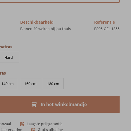
Beschikbaarheid
Referentie
Binnen 20 weken bij jou thuis
B005-GEL-1355
matras
Hard
ras
140 cm
160 cm
180 cm
In het winkelmandje
onzaal
Laagste prijsgarantie
jaar ervaring
Gratis afhaling