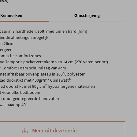
€8.5)
Kenmerken
Omschrijving
gbaar in 3 hardheden: soft, medium en hard (firm)
llende afmetingen mogelijk
an 26cm
lergeen
omische comfortzones
eve Temporis pocketverenkern van 14 cm (270 veren per m²)
® Comfort Foam schuimlaag van 4cm
met afritsbaar bovenplateau in 100% polyester
ad doorstikt met 400gr/m² Climawatt®
ad doorstikt met 80gr/m² hypoallergene materialen
t voor elke bedbodem
r door geïntegreerde handvaten
 wasbaar op 40°
Meer uit deze serie