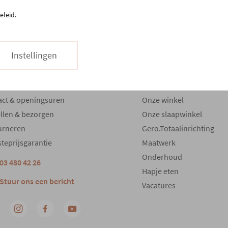
eleid.
Instellingen
tenservice
Meer Gero
act & openingsuren
Onze winkel
llen & bezorgen
Onze slaapwinkel
urneren
Gero.Totaalinrichting
teprijsgarantie
Maatwerk
Onderhoud
03 480 42 26
Hapje eten
Stuur ons een bericht
Vacatures