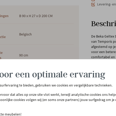
Levering- e
ingen
B 90 x H 27 x D 200 CM
Beschri
s
Belgisch
De Beka Geltex
ctie
van Temporis po
afgestemd op je
voor een betere
te
90 cm
comfortabel en 
s
nachtrust die he
oor een optimale ervaring
Ook goed nieuws
kleur
Wit
een ideaal slaapk
opmerkelijk hoe
 surfervaring te bieden, gebruiken we cookies en vergelijkbare technieken.
bijdragen aan j
rvoor dat alles op onze site vlot werkt, terwijl analytische cookies ons hel
ng
Pocketveren en schuim
De Geltex Dream
soonlijke cookies volgen wij (en soms onze partners) jouw surfgedrag om je
Op de bovenste 
en toebehoren k
Dan staan onze 
ecte meubelen!