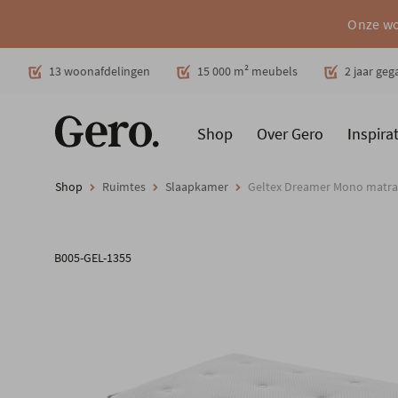
Onze wo
Decoratie
13 woonafdelingen
15 000 m² meubels
2 jaar ge
Shop
Over Gero
Inspirat
Promoties
Producten
Cadeaubon
Woonstijlen
Ruimt
Shop
Ruimtes
Slaapkamer
Geltex Dreamer Mono matra
B005-GEL-1355