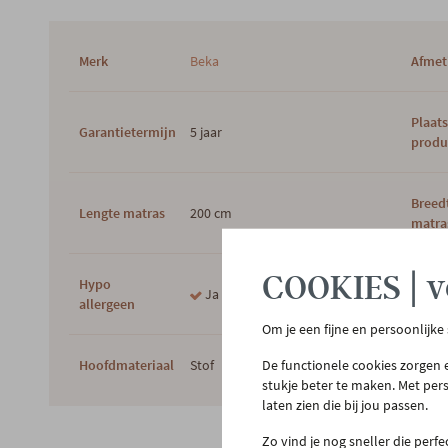
Merk
Beka
Afmet
Plaat
Garantietermijn
5 jaar
produ
Breed
Lengte matras
200 cm
matra
COOKIES | v
Hypo
Ja
Hoofd
allergeen
Om je een fijne en persoonlijke
Hoofdmateriaal
Stof
De functionele cookies zorgen e
Vulli
stukje beter te maken. Met per
laten zien die bij jou passen.
Zo vind je nog sneller die perf