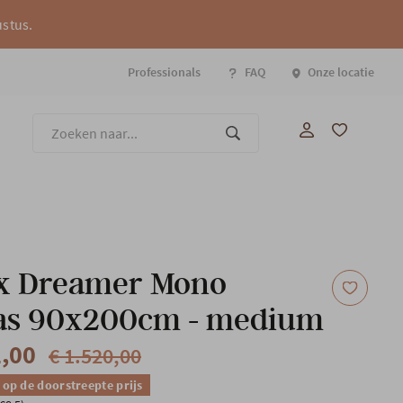
ustus.
Professionals
FAQ
Onze locatie
Onze
ex Dreamer Mono
as 90x200cm - medium
2,00
€ 1.520,00
 op de doorstreepte prijs