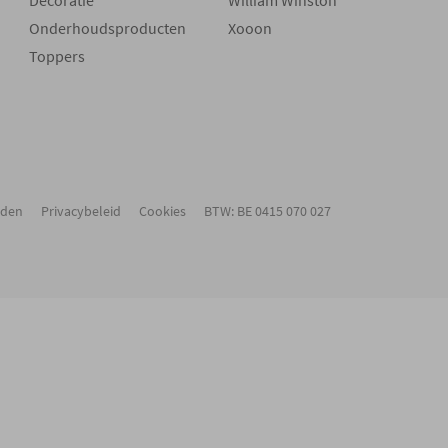
Decoratie
William Winston
Onderhoudsproducten
Xooon
Toppers
rden
Privacybeleid
Cookies
BTW: BE 0415 070 027