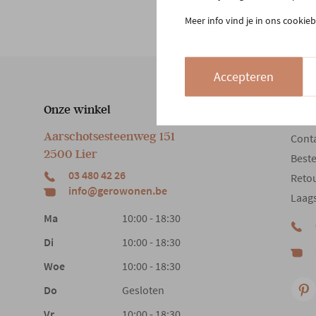
Meer info vind je in ons cookieb
Accepteren
Onze winkel
Klan
Aarschotsesteenweg 151
Cont
2500 Lier
Beste
03 480 42 26
Reto
info@gerowonen.be
Laags
Ma
10:00 - 18:30
Di
10:00 - 18:30
Woe
10:00 - 18:30
Do
Gesloten
Vr
10:00 - 18:30