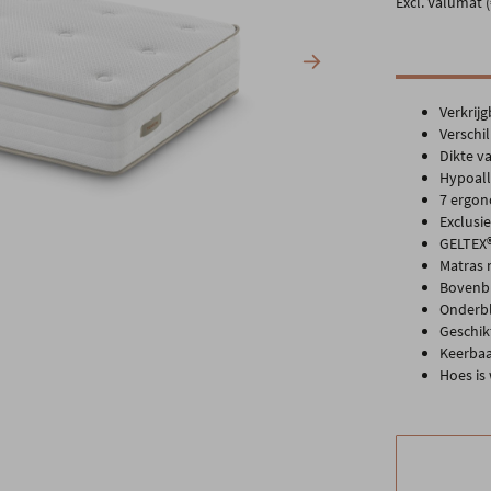
Excl. Valumat (
Verkrij
Verschi
Dikte v
Hypoal
7 ergon
Exclusi
GELTEX
Matras 
Bovenbl
Onderbl
Geschik
Keerbaa
Hoes is