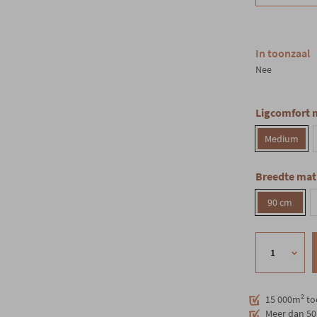
In toonzaal
Nee
Ligcomfort 
Medium
Breedte mat
90 cm
15 000m² to
Meer dan 50 