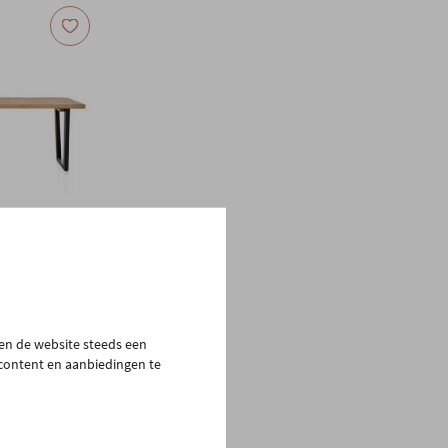
PROMOTIE
cm
pen de website steeds een
 content en aanbiedingen te