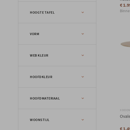
€ 1.9
Binne
100 tot 109cm
HOOGTE TAFEL
110 tot 119cm
120 tot 129cm
75 tot 79cm
VORM
meer dan 200cm
Rechthoek
WEB KLEUR
Ovaal
Organisch
Bruin
HOOFDKLEUR
Ecru
Natuur
HOOFDMATERIAAL
Ecru
XOOO
Donkerbruin
Ovale
Hout
WOONSTIJL
Natuur
€ 1.4
Keramiek