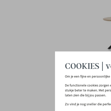
COOKIES | v
Om je een fijne en persoonlijke
XOOO
Ovale
De functionele cookies zorgen e
natu
stukje beter te maken. Met per
€ 1.
laten zien die bij jou passen.
Binne
Zo vind je nog sneller die perf