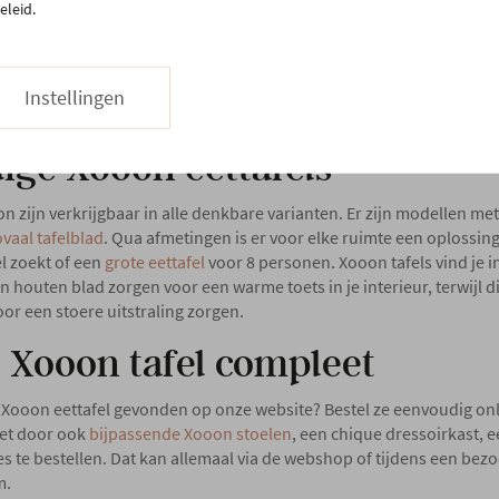
eleid.
Instellingen
dige Xooon eettafels
on zijn verkrijgbaar in alle denkbare varianten. Er zijn modellen me
ovaal tafelblad
. Qua afmetingen is er voor elke ruimte een oplossing,
l zoekt of een
grote eettafel
voor 8 personen. Xooon tafels vind je i
en houten blad zorgen voor een warme toets in je interieur, terwijl 
or een stoere uitstraling zorgen.
 Xooon tafel compleet
Xooon eettafel gevonden op onze website? Bestel ze eenvoudig onl
et door ook
bijpassende Xooon stoelen
, een chique dressoirkast,
s te bestellen. Dat kan allemaal via de webshop of tijdens een bez
m.