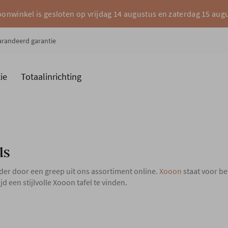
onwinkel is gesloten op vrijdag 14 augustus en zaterdag 15 aug
garandeerd garantie
ie
Totaalinrichting
es
Merken
ls
er door een greep uit ons assortiment online.
Xooon
staat voor b
jd een stijlvolle Xooon tafel te vinden.