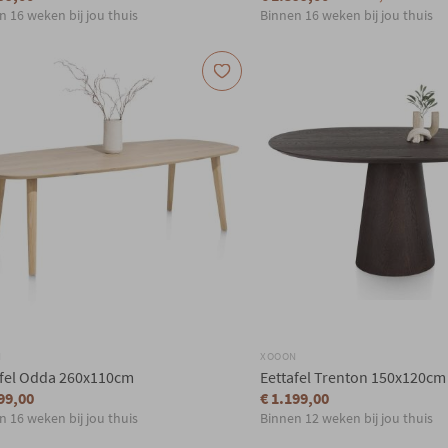
n 16 weken bij jou thuis
Binnen 16 weken bij jou thuis
N
XOOON
afel Odda 260x110cm
Eettafel Trenton 150x120cm 
99,00
€ 1.199,00
n 16 weken bij jou thuis
Binnen 12 weken bij jou thuis