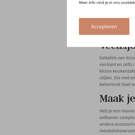
Meer info vind je in ons cookieb
Accepteren
Veelzij
Eettafels van Xoo
vierkant en zelfs
kleine keukentafe
stijlen. Die met e
betonlook blad vo
Maak je
Heb je een mooie 
eetkamer comple
andere accessoire
meubelshowroo