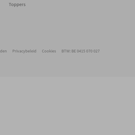
Toppers
rden
Privacybeleid
Cookies
BTW: BE 0415 070 027