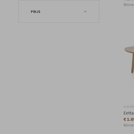
Binne
Steen
Modern
PRIJS
Hedendaags
Puur
Scandinavisch
€
€
Landelijk
XOOO
Eett
€ 1.6
Binne