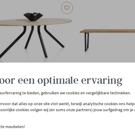
oor een optimale ervaring
PROMOTIE
 surfervaring te bieden, gebruiken we cookies en vergelijkbare technieken.
N
XOOON
 tafel Arvada 220x110 cm -
Eettafel Denmark 250x100 
rvoor dat alles op onze site vlot werkt, terwijl analytische cookies ons hel
urkleur
soonlijke cookies volgen wij (en soms onze partners) jouw surfgedrag om je
449,00
€ 699,00
€ 1.699,00
€ 1.399,00
n 16 weken bij jou thuis
Binnen 16 weken bij jou thuis
ecte meubelen!