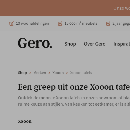
Onze wo
Decoratie
13 woonafdelingen
15 000 m² meubels
2 jaar ge
Shop
Over Gero
Inspirat
Promoties
Producten
Cadeaubon
Woonstijlen
Ruimt
Shop
Merken
Xooon
Xooon tafels
Een greep uit onze Xooon tafe
Ontdek de mooiste Xooon tafels in onze showroom of blad
ruime keuze aan stijlen. Van keuken tot eetkamer, er is alti
Xooon