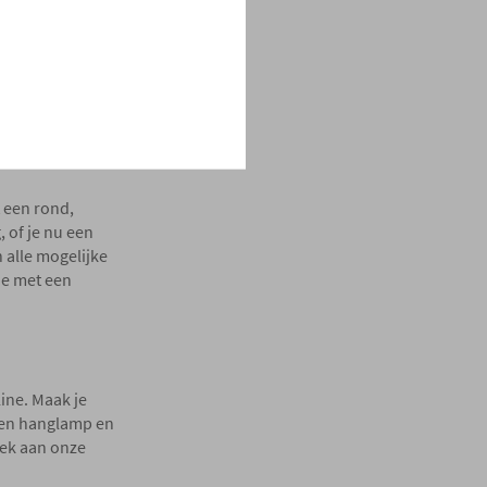
t een rond,
 of je nu een
n alle mogelijke
die met een
ine. Maak je
 een hanglamp en
oek aan onze