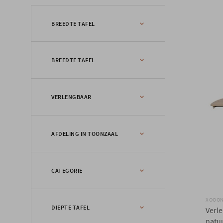
BREEDTE TAFEL
100 tot 109cm
BREEDTE TAFEL
110 tot 119cm
150 tot 159cm
200 cm
VERLENGBAAR
meer dan 200cm
240 cm
260 cm
Verlengbaar
AFDELING IN TOONZAAL
Niet verlengbaar
Afd. 4 - Xooon
CATEGORIE
Afd. 7 - Henders & Hazel
XOOO
Stoelen
DIEPTE TAFEL
Verl
natu
Tafels