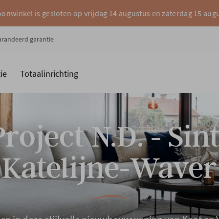
onwinkel is gesloten op vrijdag 14 augustus en zaterdag 15 aug
garandeerd garantie
ie
Totaalinrichting
es
Merken
Project N.D. - Sint
Katelijne-Waver