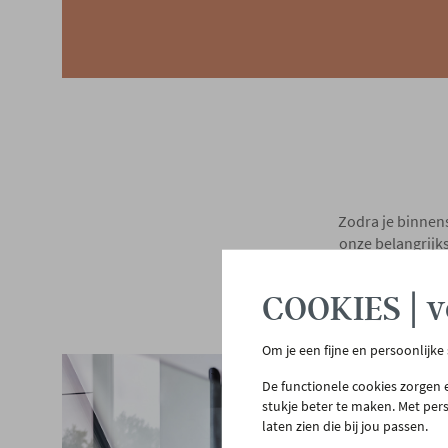
Zodra je binnen
onze belangrijks
gelijkvloers m
COOKIES | v
Om je een fijne en persoonlijke
De functionele cookies zorgen e
stukje beter te maken. Met per
laten zien die bij jou passen.