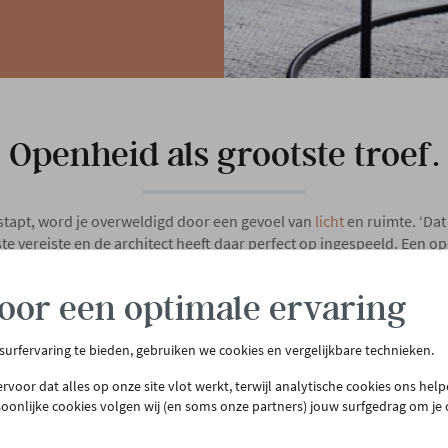
Openheid als grootste troef.
stapt, word je overweldigd door een gevoel van
licht
en ruimte. ‘Da
te vereiste en de architect heeft daar perfect op ingespeeld. Een o
et tegelijk de mogelijkheid om de ruimtes af te schermen. Zo is er b
aparte
speelkamer
voor de kinderen.’
oor een optimale ervaring
 surfervaring te bieden, gebruiken we cookies en vergelijkbare technieken.
rvoor dat alles op onze site vlot werkt, terwijl analytische cookies ons hel
soonlijke cookies volgen wij (en soms onze partners) jouw surfgedrag om je