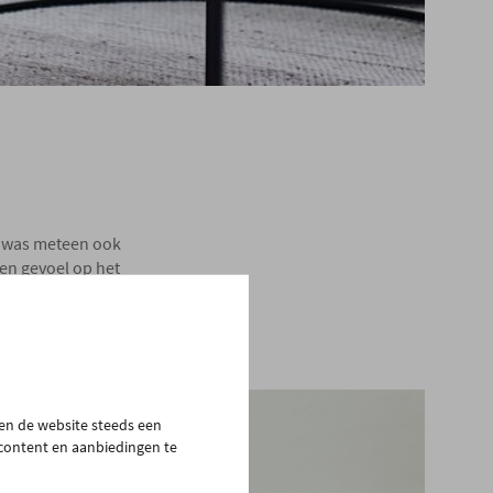
t was meteen ook
pen gevoel op het
ijvoorbeeld een
pen de website steeds een
 content en aanbiedingen te