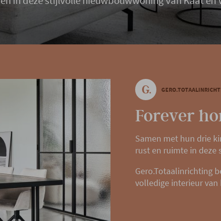
nen in deze stijlvolle nieuwbouwwoning van Kaat en 
GERO.TOTAALINRICHT
Forever ho
Samen met hun drie kin
rust en ruimte in deze 
Gero.Totaalinrichting 
volledige interieur van