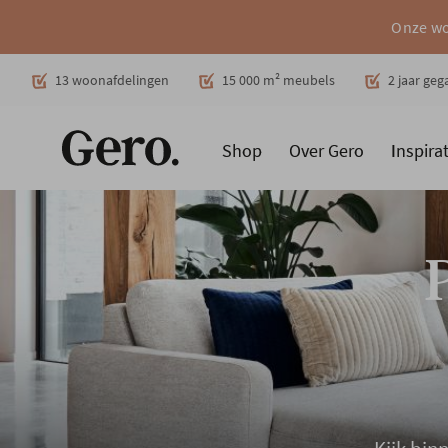
Onze wo
Decoratie
13 woonafdelingen
15 000 m² meubels
2 jaar ge
Shop
Over Gero
Inspirat
Promoties
Producten
Cadeaubon
Woonstijlen
Ruimt