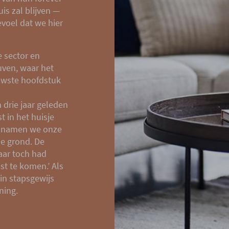
is zal blijven —
voel dat we hier
 sector en
uven, waar het
uwste hoofdstuk
 drie jaar geleden
t in het huisje
n namen we onze
de grond. De
aar toch had
st te komen.’ Als
in stapsgewijs
ning.