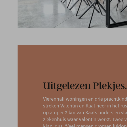
Uitgelezen Plekjes.
Vierenhalf woningen en drie prachtkind
streken Valentin en Kaat neer in het ru
op amper 2 km van Kaats ouders en vla
ziekenhuis waar Valentin werkt. Twee v
klap, dus. ‘Veel mensen dromen luidop