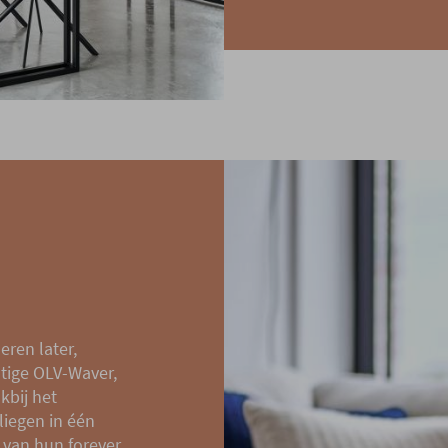
eren later,
stige OLV-Waver,
kbij het
liegen in één
 van hun forever