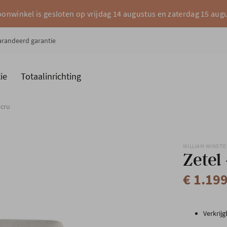
onwinkel is gesloten op vrijdag 14 augustus en zaterdag 15 aug
garandeerd garantie
ie
Totaalinrichting
es
Merken
ecru
WILLIAM WINST
Zetel
€ 1.19
Verkrijg