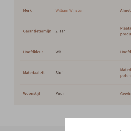
Merk
William Winston
Afmet
Plaat
Garantietermijn
2 jaar
produ
Hoofdkleur
Wit
Hoofd
Mater
Materiaal zit
Stof
poten
Woonstijl
Puur
Gewic