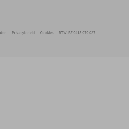
rden
Privacybeleid
Cookies
BTW: BE 0415 070 027