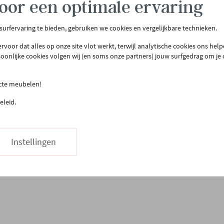
oor een optimale ervaring
 surfervaring te bieden, gebruiken we cookies en vergelijkbare technieken.
tenservice
Meer Gero
rvoor dat alles op onze site vlot werkt, terwijl analytische cookies ons hel
act & openingsuren
Onze winkel
soonlijke cookies volgen wij (en soms onze partners) jouw surfgedrag om je
llen & bezorgen
Onze slaapwinkel
urneren
Gero.Totaalinrichting
ecte meubelen!
teprijsgarantie
Maatwerk
eleid.
Onderhoud
03 480 42 26
Hapje eten
Stuur ons een bericht
Vacatures
Instellingen