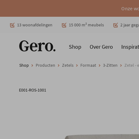
Onze wo
Decoratie
13 woonafdelingen
15 000 m² meubels
2 jaar ge
Shop
Over Gero
Inspirat
Promoties
Producten
Cadeaubon
Woonstijlen
Ruimt
Shop
Producten
Zetels
Formaat
3-Zitten
Zetel - 
E001-ROS-1001