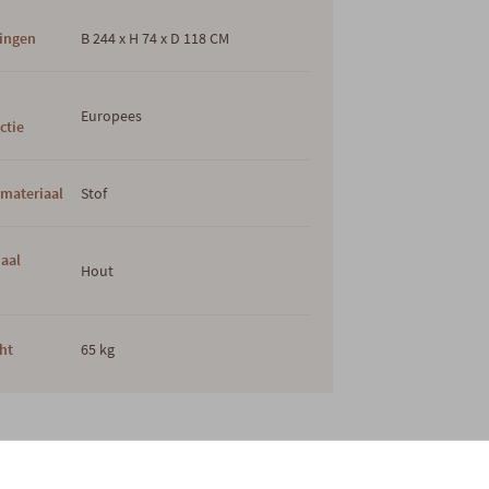
ingen
B 244 x H 74 x D 118 CM
s
Europees
ctie
materiaal
Stof
iaal
Hout
ht
65 kg