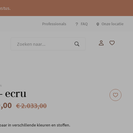
ustus.
Professionals
FAQ
Onze locatie
Onze
ON
 - ecru
9,00
€ 2.033,00
baar in verschillende kleuren en stoffen.