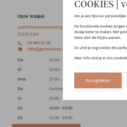
COOKIES | v
Onze winkel
Om je een fijne en persoonlijke
Klan
De functionele cookies zorgen e
Aarschotsesteenweg 151
Cont
stukje beter te maken. Met per
2500 Lier
Beste
laten zien die bij jou passen.
03 480 42 26
Reto
Zo vind je nog sneller die perf
info@gerowonen.be
Laags
Meer info vind je in ons cookieb
Ma
10:00 - 18:30
Di
10:00 - 18:30
Woe
10:00 - 18:30
Accepteren
Do
Gesloten
Vr
10:00 - 18:30
Za
10:00 - 18:00
Zo
13:30 - 18:00