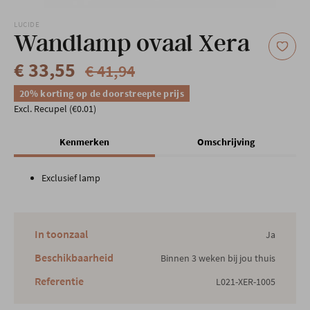
Onze locatie
LUCIDE
Wandlamp ovaal Xera
€ 33,55
€ 41,94
20% korting op de doorstreepte prijs
Excl. Recupel (€0.01)
Kenmerken
Omschrijving
Exclusief lamp
In toonzaal
Ja
Beschikbaarheid
Binnen 3 weken bij jou thuis
Referentie
L021-XER-1005