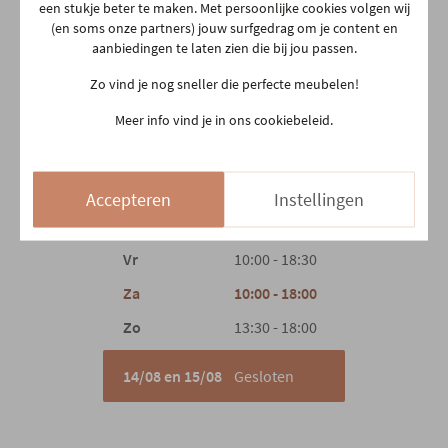
Aarschotsesteenweg 151
een stukje beter te maken. Met persoonlijke cookies volgen wij
(en soms onze partners) jouw surfgedrag om je content en
Gewicht
0.4 kg
2500 Lier
aanbiedingen te laten zien die bij jou passen.
03 480 42 26
Zo vind je nog sneller die perfecte meubelen!
info@gerowonen.be
Meer info vind je in ons cookiebeleid.
Ma
10:00 - 18:30
Di
10:00 - 18:30
Woe
10:00 - 18:30
Accepteren
Instellingen
Do
Gesloten
Vr
10:00 - 18:30
Za
10:00 - 18:00
Zo
13:30 - 18:00
14/08 en 15/08
Gesloten