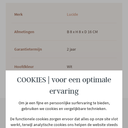
Merk
Lucide
Afmetingen
B 8 x H 8 x D 16 CM
Garantietermijn
2 jaar
Hoofdkleur
Wit
COOKIES | voor een optimale
Hoofdmateriaal
Aluminium
Bekijk alle specificiaties
ervaring
Woonstijl
Modern
Om je een fijne en persoonlijke surfervaring te bieden,
gebruiken we cookies en vergelijkbare technieken.
De functionele cookies zorgen ervoor dat alles op onze site vlot
Aantal colli's
1
Onze winkel
werkt, terwijl analytische cookies ons helpen de website steeds