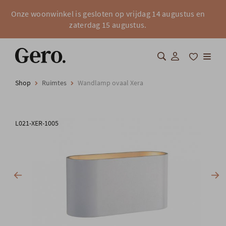
Onze woonwinkel is gesloten op vrijdag 14 augustus en
zaterdag 15 augustus.
Shop
Ruimtes
Wandlamp ovaal Xera
Shop
Over Gero
L021-XER-1005
Inspiratie
Totaalinrichting
Professionals
FAQ