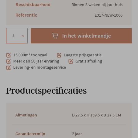
Beschikbaarheid
Binnen 3 weken bij jou thuis
Referentie
E017-NEW-1006
In het winkelmandje
15 000m² toonzaal
Laagste prijsgarantie
Meer dan 50 jaar ervaring
Gratis afhaling
Levering- en montageservice
Productspecificaties
Afmetingen
B 27.5 x H 159.5 x D 27.5 CM
Garantietermijn
2 jaar