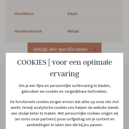
Hoofdkleur
Zwart
Hoofdmateriaal
Metaal
Woonstijl
Industrieel
Bekijk alle specificiaties
COOKIES | voor een optimale
Aantal colli's
1
ervaring
Gewicht
4.23 kg
Onze winkel
Om je een fijne en persoonlijke surfervaring te bieden,
gebruiken we cookies en vergelijkbare technieken.
Aarschotsesteenweg 151
De functionele cookies zorgen ervoor dat alles op onze site vlot
2500 Lier
werkt, terwijl analytische cookies ons helpen de website steeds
03 480 42 26
een stukje beter te maken. Met persoonlijke cookies volgen wij
info@gerowonen.be
(en soms onze partners) jouw surfgedrag om je content en
aanbiedingen te laten zien die bij jou passen.
Ma
10:00 - 18:30