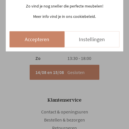
Zo vind je nog sneller die perfecte meubelen!
Di
10:00 - 18:30
Meer info vind je in ons cookiebeleid.
Woe
10:00 - 18:30
Do
Gesloten
Vr
10:00 - 18:30
Accepteren
Instellingen
Za
10:00 - 18:00
Zo
13:30 - 18:00
14/08 en 15/08
Gesloten
Klantenservice
Contact & openingsuren
Bestellen & bezorgen
Retourneren