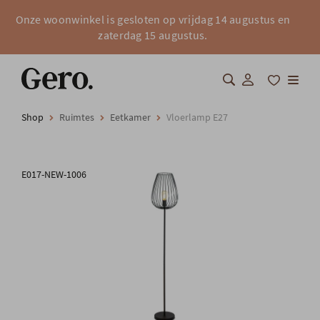
Onze woonwinkel is gesloten op vrijdag 14 augustus en
zaterdag 15 augustus.
Shop
Ruimtes
Eetkamer
Vloerlamp E27
Shop
Over Gero
E017-NEW-1006
Inspiratie
Totaalinrichting
Professionals
FAQ