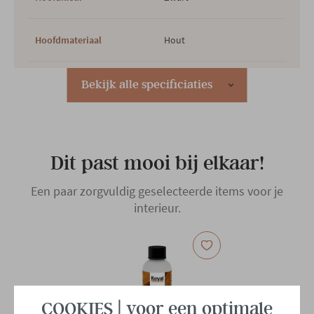
Hoofdmateriaal
Hout
Woonstijl
Industrieel
Bekijk alle specificiaties
Gewicht
120 kg
Dit past mooi bij elkaar!
Een paar zorgvuldig geselecteerde items voor je
interieur.
COOKIES | voor een optimale