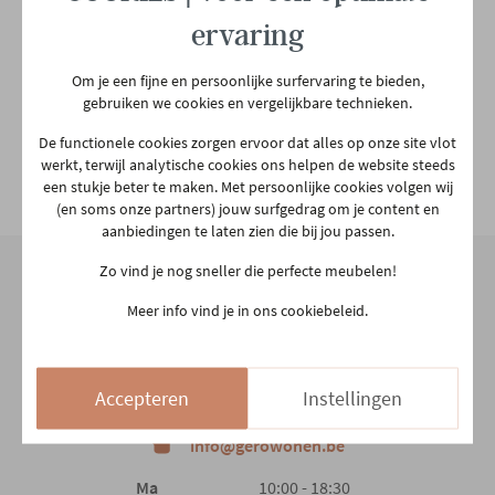
ervaring
Om je een fijne en persoonlijke surfervaring te bieden,
gebruiken we cookies en vergelijkbare technieken.
Teakfix
De functionele cookies zorgen ervoor dat alles op onze site vlot
€ 10,90
werkt, terwijl analytische cookies ons helpen de website steeds
In voorraad
een stukje beter te maken. Met persoonlijke cookies volgen wij
(en soms onze partners) jouw surfgedrag om je content en
aanbiedingen te laten zien die bij jou passen.
Zo vind je nog sneller die perfecte meubelen!
Meer info vind je in ons cookiebeleid.
Onze winkel
Aarschotsesteenweg 151
2500 Lier
Accepteren
Instellingen
03 480 42 26
info@gerowonen.be
Ma
10:00 - 18:30