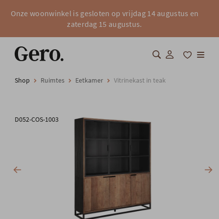
Onze woonwinkel is gesloten op vrijdag 14 augustus en
zaterdag 15 augustus.
Shop
Ruimtes
Eetkamer
Vitrinekast in teak
Shop
Over Gero
D052-COS-1003
Inspiratie
Totaalinrichting
Professionals
FAQ