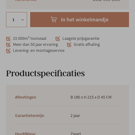
In het winkelmandje
15 000m² toonzaal
Laagste prijsgarantie
Meer dan 50 jaar ervaring
Gratis afhaling
Levering- en montageservice
Productspecificaties
Afmetingen
B 180 x H 215 x D 45 CM
Garantietermijn
2 jaar
Hoofdkleur
Zwart