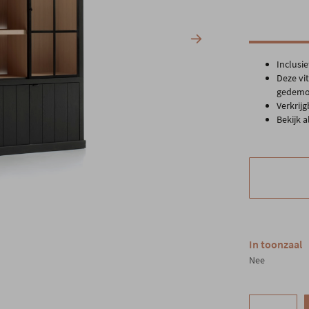
Inclusi
Deze vi
gedemo
Verkrij
Bekijk 
In toonzaal
Nee