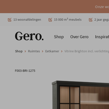
Onze wo
Decoratie
13 woonafdelingen
15 000 m² meubels
2 jaar ge
Shop
Over Gero
Inspirat
Promoties
Producten
Cadeaubon
Woonstijlen
Ruimt
Shop
Ruimtes
Eetkamer
Vitrine Brighton incl. verlicht
F003-BRI-1275