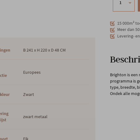
15 000m² to
Meer dan 50 
Levering- e
ingen
B 241 x H 220 x D 48 CM
Beschri
s
Europees
Brighton is een
ctie
programma is ge
type, breedte, b
Ondek alle moge
kleur
Zwart
ering
zwart metaal
ijst
oort
Eik