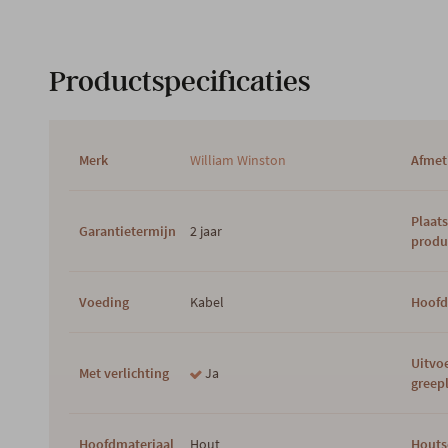
Productspecificaties
Merk
William Winston
Afmet
Plaat
Garantietermijn
2 jaar
produ
Voeding
Kabel
Hoofd
Uitvo
Met verlichting
Ja
greepl
Hoofdmateriaal
Hout
Houts