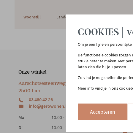
Woonstijl
Landelijk
COOKIES | v
Om je een fijne en persoonlijke
De functionele cookies zorgen e
stukje beter te maken. Met per
laten zien die bij jou passen.
Onze winkel
Klan
Zo vind je nog sneller die perf
Aarschotsesteenweg 151
Cont
Meer info vind je in ons cookieb
2500 Lier
Beste
03 480 42 26
Reto
info@gerowonen.be
Laags
Accepteren
Ma
10:00 - 18:30
Di
10:00 - 18:30