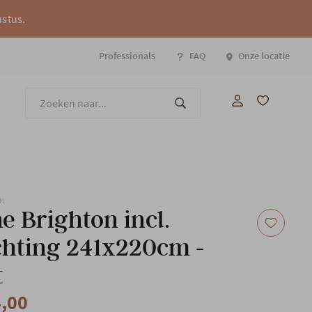
ustus.
Professionals
FAQ
Onze locatie
Onze
ON
ne Brighton incl.
chting 241x220cm -
t
4,00