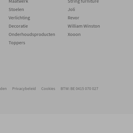
Maatwerk
String furniture
Stoelen
Joli
Verlichting
Revor
Decoratie
William Winston
Onderhoudsproducten
Xooon
Toppers
rden
Privacybeleid
Cookies
BTW: BE 0415 070 027