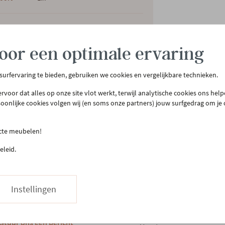
oor een optimale ervaring
 surfervaring te bieden, gebruiken we cookies en vergelijkbare technieken.
rvoor dat alles op onze site vlot werkt, terwijl analytische cookies ons hel
soonlijke cookies volgen wij (en soms onze partners) jouw surfgedrag om je
tenservice
Meer Gero
ecte meubelen!
act & openingsuren
Onze winkel
eleid.
llen & bezorgen
Onze slaapwinkel
urneren
Gero.Totaalinrichting
teprijsgarantie
Maatwerk
Instellingen
Onderhoud
03 480 42 26
Hapje eten
Stuur ons een bericht