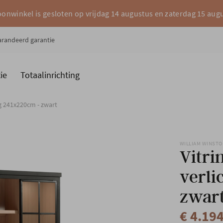
onwinkel is gesloten op vrijdag 14 augustus en zaterdag 15 aug
garandeerd garantie
ie
Totaalinrichting
es
Merken
ing 241x220cm - zwart
WILLIAM WINST
Vitri
verli
zwar
€ 4.19