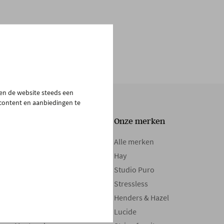
pen de website steeds een
 content en aanbiedingen te
Onze collectie
Onze merken
Tafels
Alle merken
Zetels
Hay
Kasten
Studio Puro
Bedden
Stressless
Boxsprings
Henders & Hazel
Matrassen
Lucide