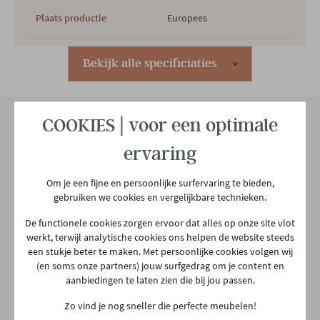
Plaats productie
Europees
Te monteren
Ja
Bekijk alle specificiaties
Hoofdkleur
Zwart
COOKIES | voor een optimale
2e kleur
GROEN
ervaring
Onze winkel
Aarschotsesteenweg 151
Om je een fijne en persoonlijke surfervaring te bieden,
Hoofdmateriaal
Hout
2500 Lier
gebruiken we cookies en vergelijkbare technieken.
03 480 42 26
De functionele cookies zorgen ervoor dat alles op onze site vlot
info@gerowonen.be
Modern
Design
werkt, terwijl analytische cookies ons helpen de website steeds
Woonstijl
een stukje beter te maken. Met persoonlijke cookies volgen wij
Ma
10:00 - 18:30
Hedendaags
(en soms onze partners) jouw surfgedrag om je content en
aanbiedingen te laten zien die bij jou passen.
Di
10:00 - 18:30
Zo vind je nog sneller die perfecte meubelen!
Woe
10:00 - 18:30