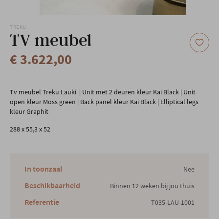
Onze locatie
TREKU
TV meubel
€ 3.622,00
Tv meubel Treku Lauki | Unit met 2 deuren kleur Kai Black | Unit
open kleur Moss green | Back panel kleur Kai Black | Elliptical legs
kleur Graphit
288 x 55,3 x 52
In toonzaal
Nee
Beschikbaarheid
Binnen 12 weken bij jou thuis
Referentie
T035-LAU-1001