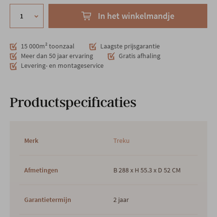
In het winkelmandje
15 000m² toonzaal
Laagste prijsgarantie
Meer dan 50 jaar ervaring
Gratis afhaling
Levering- en montageservice
Productspecificaties
Merk
Treku
Afmetingen
B 288 x H 55.3 x D 52 CM
Garantietermijn
2 jaar