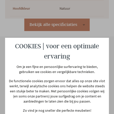
Hoofdkleur
Natuur
Met verlichting
Ja
Bekijk alle specificiaties
Uitvoering greeplijst
Zwart metaal
COOKIES | voor een optimale
ervaring
Hoofdmateriaal
Hout
Onze winkel
Aarschotsesteenweg 151
Om je een fijne en persoonlijke surfervaring te bieden,
Materiaal poten
Metaal
2500 Lier
gebruiken we cookies en vergelijkbare technieken.
03 480 42 26
De functionele cookies zorgen ervoor dat alles op onze site vlot
info@gerowonen.be
werkt, terwijl analytische cookies ons helpen de website steeds
Met lades
Ja
een stukje beter te maken. Met persoonlijke cookies volgen wij
Ma
10:00 - 18:30
(en soms onze partners) jouw surfgedrag om je content en
aanbiedingen te laten zien die bij jou passen.
Woonstijl
Modern
Landelijk
Di
10:00 - 18:30
Zo vind je nog sneller die perfecte meubelen!
Woe
10:00 - 18:30