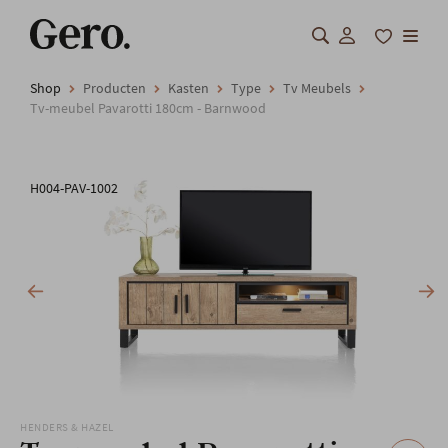
Shop
Producten
Kasten
Type
Tv Meubels
Shop
Tv-meubel Pavarotti 180cm - Barnwood
Over Gero
H004-PAV-1002
Inspiratie
Totaalinrichting
Professionals
FAQ
Onze locatie
HENDERS & HAZEL