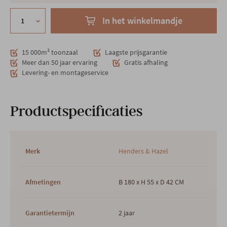
In het winkelmandje
15 000m² toonzaal
Laagste prijsgarantie
Meer dan 50 jaar ervaring
Gratis afhaling
Levering- en montageservice
Productspecificaties
Merk
Henders & Hazel
Afmetingen
B 180 x H 55 x D 42 CM
Garantietermijn
2 jaar