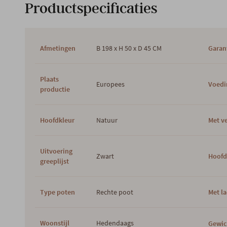
Productspecificaties
Afmetingen
B 198 x H 50 x D 45 CM
Garan
Plaats
Europees
Voedi
productie
Hoofdkleur
Natuur
Met ve
Uitvoering
Zwart
Hoofd
greeplijst
Type poten
Rechte poot
Met l
Woonstijl
Hedendaags
Gewic