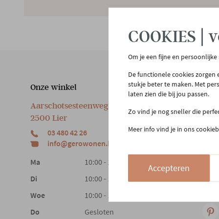
COOKIES | v
Om je een fijne en persoonlijke
De functionele cookies zorgen e
stukje beter te maken. Met per
Onze winkel
Klan
laten zien die bij jou passen.
Aarschotsesteenweg 151
Cont
Zo vind je nog sneller die perf
2500 Lier
Beste
Meer info vind je in ons cookieb
03 480 42 26
Reto
info@gerowonen.be
Laags
Ma
10:00 - 18:30
Accepteren
Di
10:00 - 18:30
Woe
10:00 - 18:30
Do
Gesloten