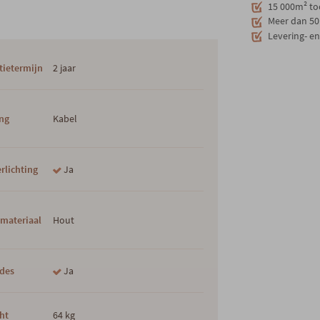
15 000m² to
Meer dan 50 
Levering- e
tietermijn
2 jaar
ng
Kabel
rlichting
Ja
materiaal
Hout
ades
Ja
ht
64 kg