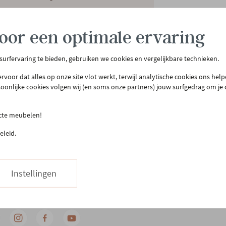
oor een optimale ervaring
 surfervaring te bieden, gebruiken we cookies en vergelijkbare technieken.
rvoor dat alles op onze site vlot werkt, terwijl analytische cookies ons hel
soonlijke cookies volgen wij (en soms onze partners) jouw surfgedrag om je
tenservice
Meer Gero
act & openingsuren
Onze winkel
ecte meubelen!
llen & bezorgen
Onze slaapwinkel
eleid.
urneren
Gero.Totaalinrichting
teprijsgarantie
Maatwerk
Onderhoud
03 480 42 26
Instellingen
Hapje eten
Stuur ons een bericht
Vacatures