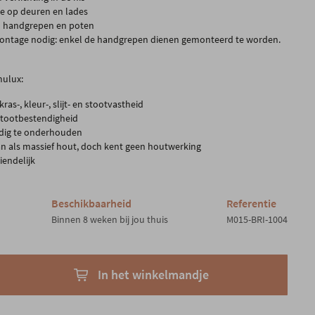
se op deuren en lades
 handgrepen en poten
ntage nodig: enkel de handgrepen dienen gemonteerd te worden.
ulux:
ras-, kleur-, slijt- en stootvastheid
stootbestendigheid
dig te onderhouden
an als massief hout, doch kent geen houtwerking
iendelijk
Beschikbaarheid
Referentie
Binnen 8 weken bij jou thuis
M015-BRI-1004
In het winkelmandje