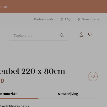
ustus.
Professionals
FAQ
Onze locatie
Onze
eubel 220 x 80cm
00
Kenmerken
Omschrijving
f verlichting in de nis