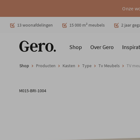
Onze wo
Decoratie
13 woonafdelingen
15 000 m² meubels
2 jaar ge
Shop
Over Gero
Inspirat
Promoties
Producten
Cadeaubon
Woonstijlen
Ruimt
Shop
Producten
Kasten
Type
Tv Meubels
TV meu
M015-BRI-1004