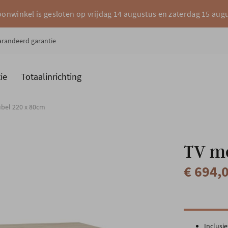
onwinkel is gesloten op vrijdag 14 augustus en zaterdag 15 aug
garandeerd garantie
ie
Totaalinrichting
es
Merken
bel 220 x 80cm
TV m
€ 694,
Inclusie