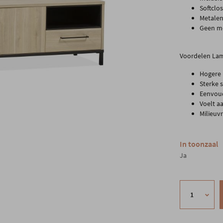
Softclo
Metalen
Geen mo
Voordelen Lam
Hogere k
Sterke 
Eenvou
Voelt a
Milieuvr
In toonzaal
Ja