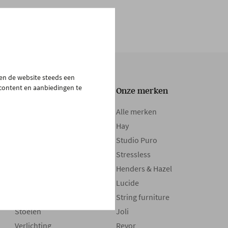
pen de website steeds een
 content en aanbiedingen te
Onze collectie
Onze merken
Tafels
Alle merken
Zetels
Hay
Kasten
Studio Puro
Bedden
Stressless
Boxsprings
Henders & Hazel
Matrassen
Lucide
Maatwerk
String furniture
Stoelen
Joli
Verlichting
Revor