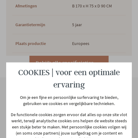
Afmetingen
B 170 x H 75 x D 90 CM
Garantietermijn
5 jaar
Plaats productie
Europees
Outdoor
Ja
Bekijk alle specificiaties
COOKIES | voor een optimale
Vorm
Rechthoek
ervaring
Om je een fijne en persoonlijke surfervaring te bieden,
Hoofdkleur
Groen
Onze winkel
gebruiken we cookies en vergelijkbare technieken.
Aarschotsesteenweg 151
De functionele cookies zorgen ervoor dat alles op onze site vlot
Hoofdmateriaal
Metaal
2500 Lier
werkt, terwijl analytische cookies ons helpen de website steeds
een stukje beter te maken. Met persoonlijke cookies volgen wij
03 480 42 26
(en soms onze partners) jouw surfgedrag om je content en
info@gerowonen.be
Materiaal poten
Metaal