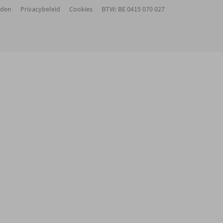
rden
Privacybeleid
Cookies
BTW: BE 0415 070 027