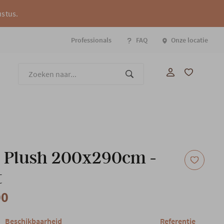
ustus.
Professionals
FAQ
Onze locatie
Onze
t Plush 200x290cm -
t
00
Beschikbaarheid
Referentie