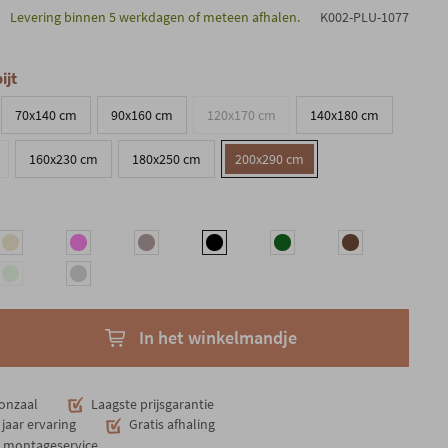
Levering binnen 5 werkdagen of meteen afhalen.
K002-PLU-1077
ijt
70x140 cm
90x160 cm
120x170 cm
140x180 cm
160x230 cm
180x250 cm
200x290 cm
In het winkelmandje
onzaal
Laagste prijsgarantie
jaar ervaring
Gratis afhaling
n montageservice