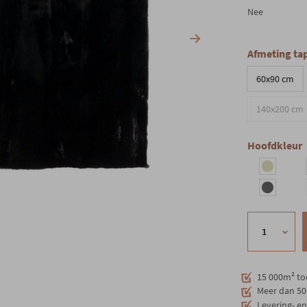
Nee
Afmeting tap
60x90 cm
140x200 cm
Hoofdkleur
15 000m² to
Meer dan 50 
Levering- e