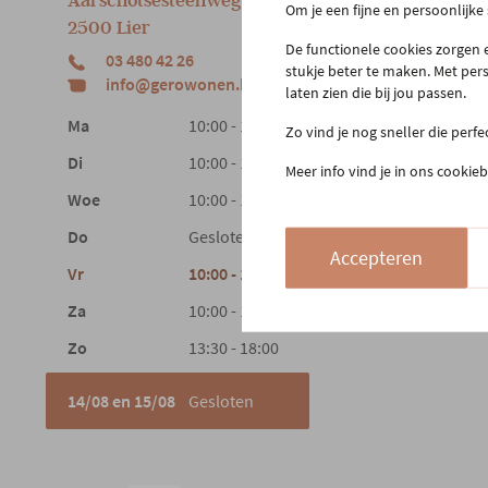
Aarschotsesteenweg 151
Cont
Om je een fijne en persoonlijke
2500 Lier
Beste
De functionele cookies zorgen e
03 480 42 26
Reto
stukje beter te maken. Met per
info@gerowonen.be
laten zien die bij jou passen.
Laags
Ma
10:00 - 18:30
Zo vind je nog sneller die perf
Di
10:00 - 18:30
Meer info vind je in ons cookieb
Woe
10:00 - 18:30
Do
Gesloten
Accepteren
Vr
10:00 - 18:30
Za
10:00 - 18:00
Zo
13:30 - 18:00
14/08 en 15/08
Gesloten