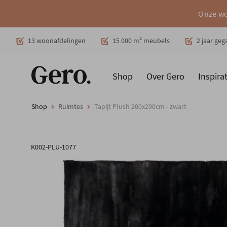
Onze wo
Decoratie
13 woonafdelingen
15 000 m² meubels
2 jaar ge
Shop
Over Gero
Inspirat
Promoties
Producten
Cadeaubon
Woonstijlen
Ruimt
Shop
Ruimtes
Tapijt Plush 200x290cm - zwart
K002-PLU-1077