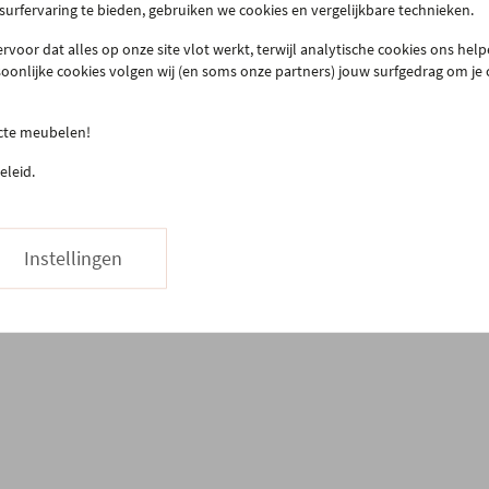
act & openingsuren
Onze winkel
 surfervaring te bieden, gebruiken we cookies en vergelijkbare technieken.
llen & bezorgen
Onze slaapwinkel
rvoor dat alles op onze site vlot werkt, terwijl analytische cookies ons hel
urneren
Gero.Totaalinrichting
soonlijke cookies volgen wij (en soms onze partners) jouw surfgedrag om je
teprijsgarantie
Maatwerk
Onderhoud
ecte meubelen!
03 480 42 26
Hapje eten
eleid.
Stuur ons een bericht
Vacatures
Instellingen