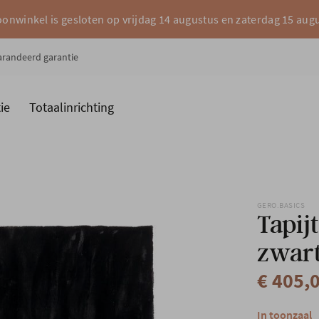
onwinkel is gesloten op vrijdag 14 augustus en zaterdag 15 aug
garandeerd garantie
ie
Totaalinrichting
es
Merken
GERO.BASICS
Tapij
zwar
€ 405,
In toonzaal