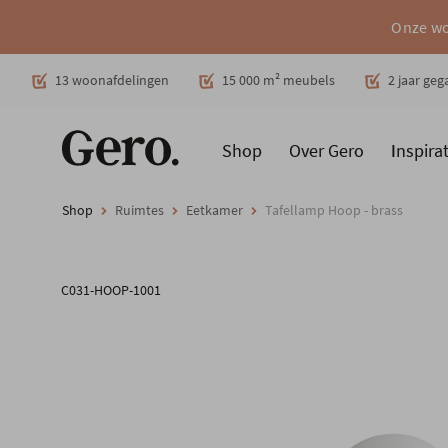
Onze wo
Decoratie
13 woonafdelingen
15 000 m² meubels
2 jaar ge
Shop
Over Gero
Inspirat
Promoties
Producten
Cadeaubon
Woonstijlen
Ruimt
Shop
Ruimtes
Eetkamer
Tafellamp Hoop - brass
C031-HOOP-1001