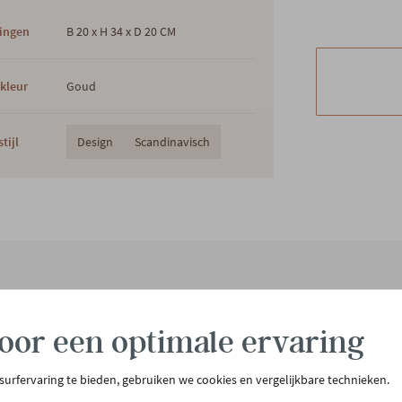
ingen
B 20 x H 34 x D 20 CM
kleur
Goud
tijl
Design
Scandinavisch
tenservice
Meer Gero
oor een optimale ervaring
act & openingsuren
Onze winkel
llen & bezorgen
Onze slaapwinkel
 surfervaring te bieden, gebruiken we cookies en vergelijkbare technieken.
urneren
Gero.Totaalinrichting