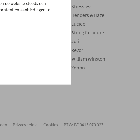
pen de website steeds een
Bedden
Stressless
 content en aanbiedingen te
Boxsprings
Henders & Hazel
Matrassen
Lucide
Maatwerk
String furniture
Stoelen
Joli
Verlichting
Revor
Decoratie
William Winston
Onderhoudsproducten
Xooon
Toppers
rden
Privacybeleid
Cookies
BTW: BE 0415 070 027