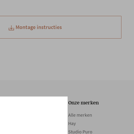
Montage instructies
Onze collectie
Onze merken
Tafels
Alle merken
Zetels
Hay
Kasten
Studio Puro