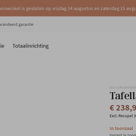
onwinkel is gesloten op vrijdag 14 augustus en zaterdag 15 aug
garandeerd garantie
ie
Totaalinrichting
es
Merken
101 COPENHAGE
Tafel
€ 238,
Excl. Recupel (
In toonzaal
Variant in too