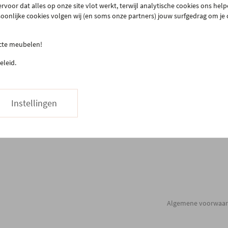
rvoor dat alles op onze site vlot werkt, terwijl analytische cookies ons hel
teprijsgarantie
Maatwerk
soonlijke cookies volgen wij (en soms onze partners) jouw surfgedrag om je
Onderhoud
03 480 42 26
Hapje eten
ecte meubelen!
Stuur ons een bericht
Vacatures
eleid.
Instellingen
Algemene voorwaa