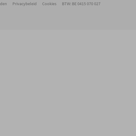
rden
Privacybeleid
Cookies
BTW: BE 0415 070 027