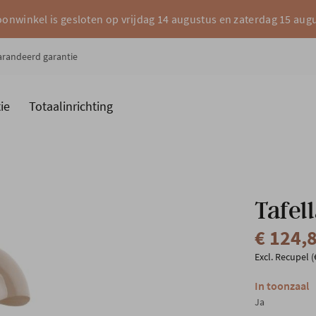
onwinkel is gesloten op vrijdag 14 augustus en zaterdag 15 aug
garandeerd garantie
ie
Totaalinrichting
es
Merken
Tafel
€ 124,
Excl. Recupel (
In toonzaal
Ja