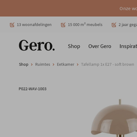
Onze wo
Decoratie
13 woonafdelingen
15 000 m² meubels
2 jaar ge
Shop
Over Gero
Inspirat
Promoties
Producten
Cadeaubon
Woonstijlen
Ruimt
Shop
Ruimtes
Eetkamer
Tafellamp 1x E27 - soft brown
P022-WAV-1003