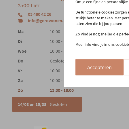
Om je een fijne en persoonlijke
2500 Lier
Beste
De functionele cookies zorgen e
03 480 42 26
Reto
stukje beter te maken. Met per
info@gerowonen.be
Laags
laten zien die bij jou passen.
Ma
10:00 - 18:30
Zo vind je nog sneller die perf
Di
10:00 - 18:30
Meer info vind je in ons cookieb
Woe
10:00 - 18:30
Do
Gesloten
Accepteren
Vr
10:00 - 18:30
Za
10:00 - 18:00
Zo
13:30 - 18:00
14/08 en 15/08
Gesloten