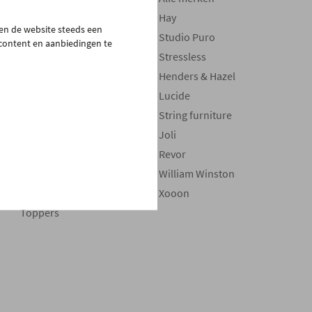
Zetels
Hay
pen de website steeds een
Kasten
Studio Puro
 content en aanbiedingen te
Bedden
Stressless
Boxsprings
Henders & Hazel
Matrassen
Lucide
Maatwerk
String furniture
Stoelen
Joli
Verlichting
Revor
Decoratie
William Winston
Onderhoudsproducten
Xooon
Toppers