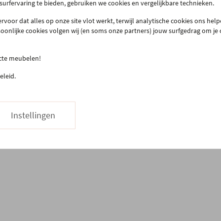
 surfervaring te bieden, gebruiken we cookies en vergelijkbare technieken.
llen & bezorgen
Onze slaapwinkel
rvoor dat alles op onze site vlot werkt, terwijl analytische cookies ons hel
urneren
Gero.Totaalinrichting
soonlijke cookies volgen wij (en soms onze partners) jouw surfgedrag om je
teprijsgarantie
Maatwerk
Onderhoud
ecte meubelen!
03 480 42 26
Hapje eten
eleid.
Stuur ons een bericht
Vacatures
Instellingen