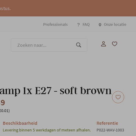
ustus.
Professionals
FAQ
Onze locatie
Onze
lamp 1x E27 - soft brown
89
€0.01)
Beschikbaarheid
Referentie
Levering binnen 5 werkdagen of meteen afhalen.
P022-WAV-1003