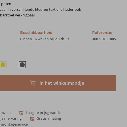
 poten
baar in verschillende kleuren textiel of lederlook
 barstoel verkrijgbaar
Beschikbaarheid
Referentie
Binnen 16 weken bij jou thuis
X002-TAT-1005
In het winkelmandje
onzaal
Laagste prijsgarantie
jaar ervaring
Gratis afhaling
n montageservice