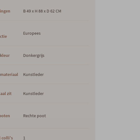
ingen
B 49 x H 88 x D 62 CM
s
Europees
ctie
kleur
Donkergrijs
materiaal
Kunstleder
aal zit
Kunstleder
poten
Rechte poot
 colli's
1