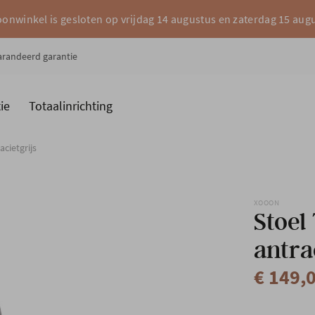
onwinkel is gesloten op vrijdag 14 augustus en zaterdag 15 aug
garandeerd garantie
ie
Totaalinrichting
es
Merken
acietgrijs
XOOON
Stoel
antra
€ 149,