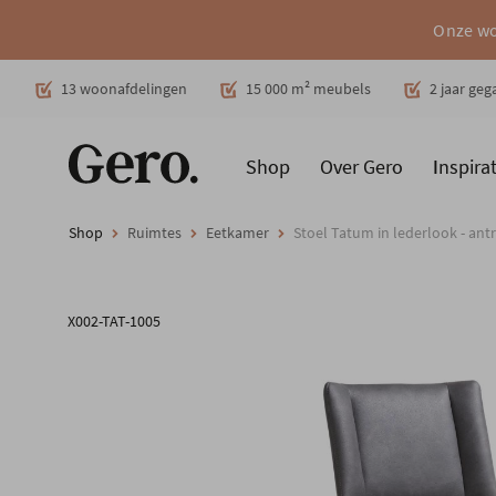
Onze wo
Decoratie
13 woonafdelingen
15 000 m² meubels
2 jaar ge
Shop
Over Gero
Inspirat
Promoties
Producten
Cadeaubon
Woonstijlen
Ruimt
Shop
Ruimtes
Eetkamer
Stoel Tatum in lederlook - antr
X002-TAT-1005