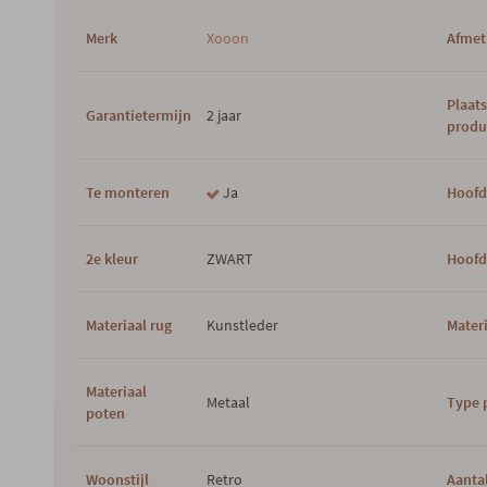
Merk
Xooon
Afmet
Plaat
Garantietermijn
2 jaar
produ
Te monteren
Ja
Hoofd
2e kleur
ZWART
Hoofd
Materiaal rug
Kunstleder
Materi
Materiaal
Metaal
Type 
poten
Woonstijl
Retro
Aantal