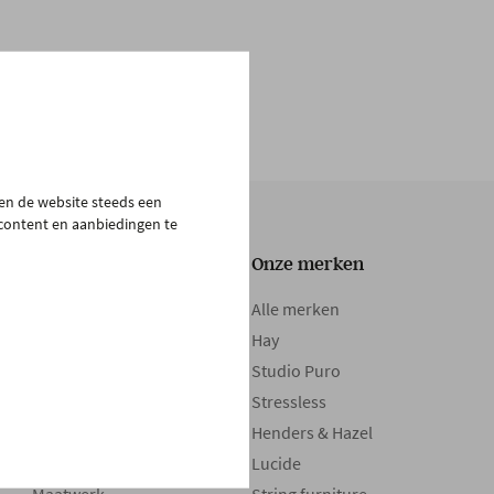
pen de website steeds een
 content en aanbiedingen te
Onze collectie
Onze merken
Tafels
Alle merken
Zetels
Hay
Kasten
Studio Puro
Bedden
Stressless
Boxsprings
Henders & Hazel
Matrassen
Lucide