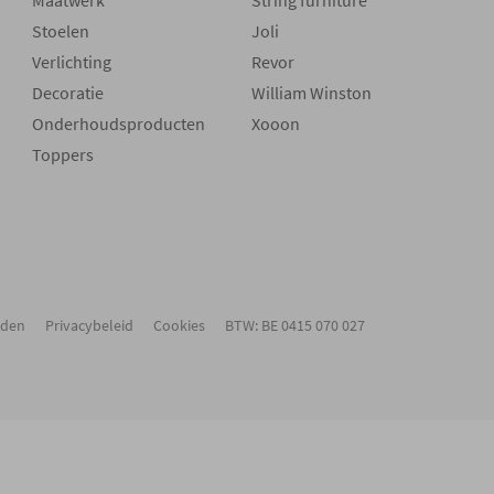
Maatwerk
String furniture
Stoelen
Joli
Verlichting
Revor
Decoratie
William Winston
Onderhoudsproducten
Xooon
Toppers
rden
Privacybeleid
Cookies
BTW: BE 0415 070 027