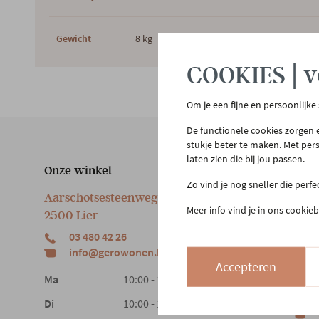
Gewicht
8 kg
COOKIES | v
Om je een fijne en persoonlijke
De functionele cookies zorgen e
stukje beter te maken. Met per
laten zien die bij jou passen.
Onze winkel
Klan
Zo vind je nog sneller die perf
Aarschotsesteenweg 151
Cont
Meer info vind je in ons cookieb
2500 Lier
Beste
03 480 42 26
Reto
info@gerowonen.be
Laags
Accepteren
Ma
10:00 - 18:30
Di
10:00 - 18:30