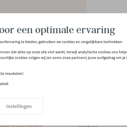
oor een optimale ervaring
 surfervaring te bieden, gebruiken we cookies en vergelijkbare technieken.
rvoor dat alles op onze site vlot werkt, terwijl analytische cookies ons hel
soonlijke cookies volgen wij (en soms onze partners) jouw surfgedrag om je
tenservice
Meer Gero
ecte meubelen!
act & openingsuren
Onze winkel
eleid.
llen & bezorgen
Onze slaapwinkel
urneren
Gero.Totaalinrichting
teprijsgarantie
Maatwerk
Instellingen
Onderhoud
03 480 42 26
Hapje eten
Stuur ons een bericht