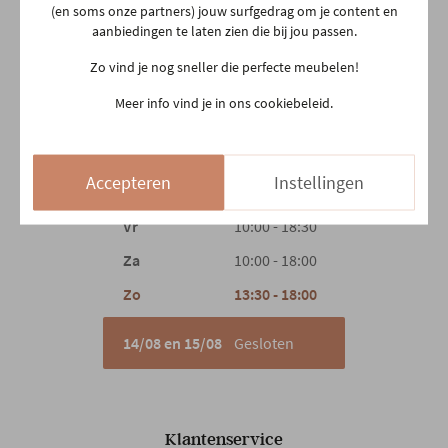
2500 Lier
(en soms onze partners) jouw surfgedrag om je content en
03 480 42 26
aanbiedingen te laten zien die bij jou passen.
info@gerowonen.be
Zo vind je nog sneller die perfecte meubelen!
Ma
10:00 - 18:30
Meer info vind je in ons cookiebeleid.
Di
10:00 - 18:30
Woe
10:00 - 18:30
Accepteren
Instellingen
Do
Gesloten
Vr
10:00 - 18:30
Za
10:00 - 18:00
Zo
13:30 - 18:00
14/08 en 15/08
Gesloten
Klantenservice