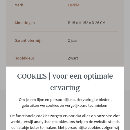
Merk
Lucide
Afmetingen
B 15 x H 152 x D 26 CM
Garantietermijn
2 jaar
Hoofdkleur
Zwart
COOKIES | voor een optimale
Hoofdmateriaal
Metaal
Bekijk alle specificiaties
ervaring
Woonstijl
Puur
Om je een fijne en persoonlijke surfervaring te bieden,
gebruiken we cookies en vergelijkbare technieken.
Aantal colli's
1
Onze winkel
De functionele cookies zorgen ervoor dat alles op onze site vlot
werkt, terwijl analytische cookies ons helpen de website steeds
Aarschotsesteenweg 151
een stukje beter te maken. Met persoonlijke cookies volgen wij
Gewicht
2.65 kg