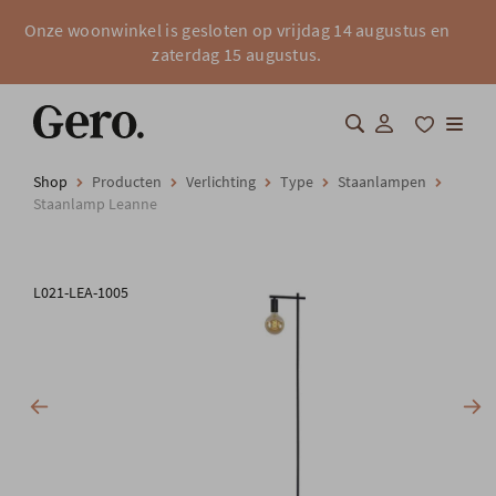
Onze woonwinkel is gesloten op vrijdag 14 augustus en
zaterdag 15 augustus.
Shop
Producten
Verlichting
Type
Staanlampen
Shop
Staanlamp Leanne
Over Gero
L021-LEA-1005
Inspiratie
Totaalinrichting
Professionals
FAQ