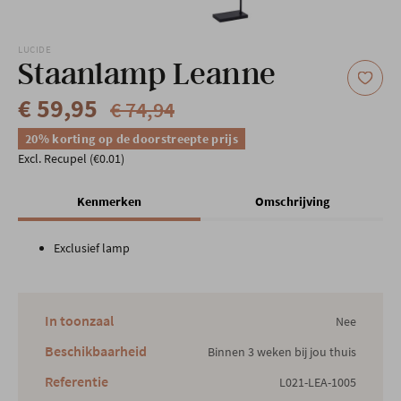
Onze locatie
LUCIDE
Staanlamp Leanne
€ 59,95
€ 74,94
20% korting op de doorstreepte prijs
Excl. Recupel (€0.01)
Kenmerken
Omschrijving
Exclusief lamp
In toonzaal
Nee
Beschikbaarheid
Binnen 3 weken bij jou thuis
Referentie
L021-LEA-1005