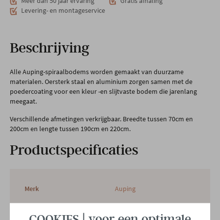
Meer dan 50 jaar ervaring
Gratis afhaling
Levering- en montageservice
Beschrijving
Alle Auping-spiraalbodems worden gemaakt van duurzame
materialen. Oersterk staal en aluminium zorgen samen met de
poedercoating voor een kleur -en slijtvaste bodem die jarenlang
meegaat.
Verschillende afmetingen verkrijgbaar. Breedte tussen 70cm en
200cm en lengte tussen 190cm en 220cm.
Productspecificaties
Merk
Auping
COOKIES | voor een optimale
Afmetingen
B 140 x D 200 CM