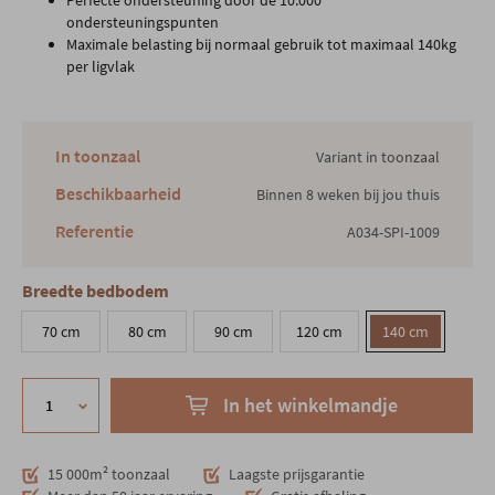
Perfecte ondersteuning door de 10.000
ondersteuningspunten
Maximale belasting bij normaal gebruik tot maximaal 140kg
per ligvlak
In toonzaal
Variant in toonzaal
Beschikbaarheid
Binnen 8 weken bij jou thuis
Referentie
A034-SPI-1009
Breedte bedbodem
70 cm
80 cm
90 cm
120 cm
140 cm
In het winkelmandje
15 000m² toonzaal
Laagste prijsgarantie