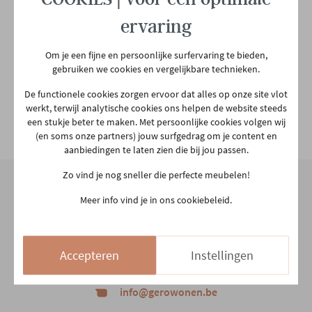
ervaring
Garantietermijn
5 jaar
Om je een fijne en persoonlijke surfervaring te bieden,
gebruiken we cookies en vergelijkbare technieken.
Plaats productie
Europees
De functionele cookies zorgen ervoor dat alles op onze site vlot
werkt, terwijl analytische cookies ons helpen de website steeds
een stukje beter te maken. Met persoonlijke cookies volgen wij
Lengte matras
200 cm
Bekijk alle specificiaties
(en soms onze partners) jouw surfgedrag om je content en
aanbiedingen te laten zien die bij jou passen.
Breedte matras
140 cm
Zo vind je nog sneller die perfecte meubelen!
Meer info vind je in ons cookiebeleid.
Hoofdkleur
Zwart
Onze winkel
Aarschotsesteenweg 151
Hoofdmateriaal
Metaal
Accepteren
Instellingen
2500 Lier
03 480 42 26
info@gerowonen.be