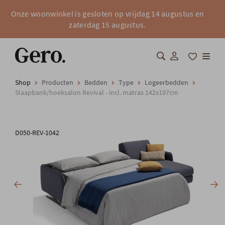
Onze woonwinkel is gesloten op vrijdag 14 augustus en
zaterdag 15 augustus.
Shop
Producten
Bedden
Type
Logeerbedden
Shop
Slaapbank/hoeksalon Revival - incl. matras 142x197cm
Over Gero
D050-REV-1042
Inspiratie
Totaalinrichting
Professionals
FAQ