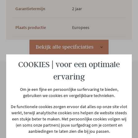
Garantietermijn
2 jaar
Plaats productie
Europees
Lengte matras
200 cm
Bekijk alle specificiaties
COOKIES | voor een optimale
Breedte matras
140 cm
ervaring
Hoofdkleur
Blauw
Onze winkel
Om je een fijne en persoonlijke surfervaring te bieden,
gebruiken we cookies en vergelijkbare technieken.
Aarschotsesteenweg 151
Hoofdmateriaal
Stof
2500 Lier
De functionele cookies zorgen ervoor dat alles op onze site vlot
werkt, terwijl analytische cookies ons helpen de website steeds
03 480 42 26
een stukje beter te maken. Met persoonlijke cookies volgen wij
info@gerowonen.be
Materiaal rug
Stof
(en soms onze partners) jouw surfgedrag om je content en
aanbiedingen te laten zien die bij jou passen.
Ma
10:00 - 18:30