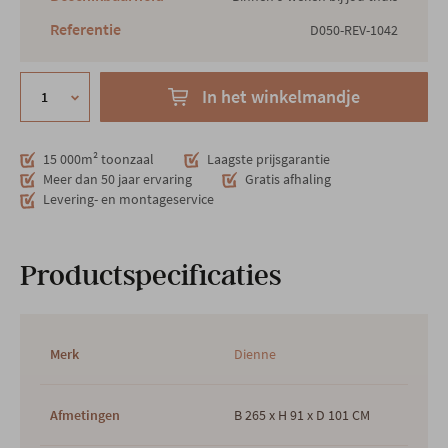
Referentie
D050-REV-1042
In het winkelmandje
15 000m² toonzaal
Laagste prijsgarantie
Meer dan 50 jaar ervaring
Gratis afhaling
Levering- en montageservice
Productspecificaties
Merk
Dienne
Afmetingen
B 265 x H 91 x D 101 CM