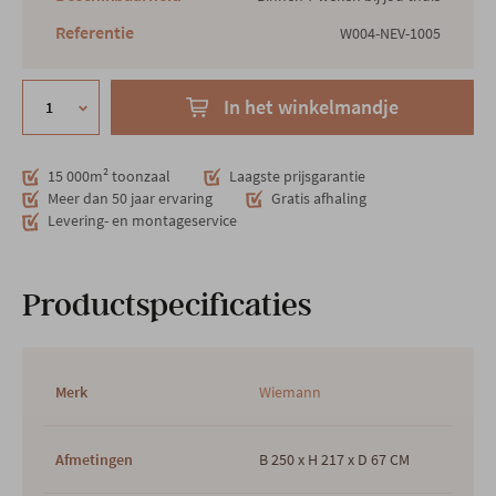
Referentie
W004-NEV-1005
In het winkelmandje
15 000m² toonzaal
Laagste prijsgarantie
Meer dan 50 jaar ervaring
Gratis afhaling
Levering- en montageservice
Productspecificaties
Merk
Wiemann
Afmetingen
B 250 x H 217 x D 67 CM