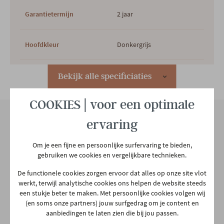
Garantietermijn
2 jaar
Hoofdkleur
Donkergrijs
2e kleur
NATUUR
Bekijk alle specificiaties
COOKIES | voor een optimale
Uitvoering greeplijst
Grafietgrijs
ervaring
Hoofdmateriaal
Mdf
Onze winkel
Om je een fijne en persoonlijke surfervaring te bieden,
gebruiken we cookies en vergelijkbare technieken.
Aarschotsesteenweg 151
Woonstijl
Modern
2500 Lier
De functionele cookies zorgen ervoor dat alles op onze site vlot
werkt, terwijl analytische cookies ons helpen de website steeds
03 480 42 26
een stukje beter te maken. Met persoonlijke cookies volgen wij
info@gerowonen.be
Aantal colli's
10
(en soms onze partners) jouw surfgedrag om je content en
aanbiedingen te laten zien die bij jou passen.
Ma
10:00 - 18:30