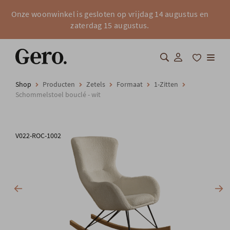
Onze woonwinkel is gesloten op vrijdag 14 augustus en
zaterdag 15 augustus.
Shop
Producten
Zetels
Formaat
1-Zitten
Shop
Schommelstoel bouclé - wit
Over Gero
V022-ROC-1002
Inspiratie
Totaalinrichting
Professionals
FAQ