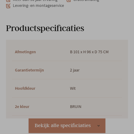
Levering- en montageservice
Productspecificaties
Afmetingen
B 101 x H 96 x D 75 CM
Garantietermijn
2 jaar
Hoofdkleur
Wit
2e kleur
BRUIN
Hoofdmateriaal
Stof
Bekijk alle specificiaties