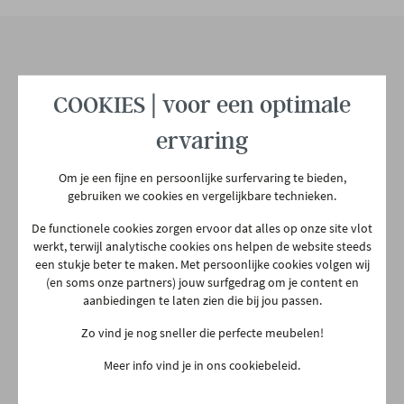
Materiaal rug
Stof
Materiaal zit
Stof
Onze winkel
COOKIES | voor een optimale
Aarschotsesteenweg 151
ervaring
Materiaal poten
Hout
2500 Lier
03 480 42 26
Om je een fijne en persoonlijke surfervaring te bieden,
info@gerowonen.be
Armleuning
Ja
gebruiken we cookies en vergelijkbare technieken.
Ma
10:00 - 18:30
De functionele cookies zorgen ervoor dat alles op onze site vlot
werkt, terwijl analytische cookies ons helpen de website steeds
Woonstijl
Modern
Landelijk
Di
10:00 - 18:30
een stukje beter te maken. Met persoonlijke cookies volgen wij
Woe
10:00 - 18:30
(en soms onze partners) jouw surfgedrag om je content en
aanbiedingen te laten zien die bij jou passen.
Aantal colli's
1
Do
Gesloten
Zo vind je nog sneller die perfecte meubelen!
Vr
10:00 - 18:30
Meer info vind je in ons cookiebeleid.
Za
10:00 - 18:00