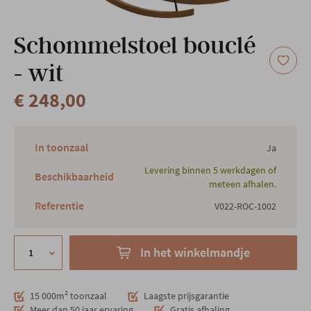
Onze locatie
Schommelstoel bouclé
- wit
€ 248,00
In toonzaal
Ja
Levering binnen 5 werkdagen of
Beschikbaarheid
meteen afhalen.
Referentie
V022-ROC-1002
In het winkelmandje
15 000m² toonzaal
Laagste prijsgarantie
Meer dan 50 jaar ervaring
Gratis afhaling