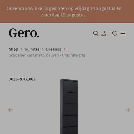
Onze woonwinkel is gesloten op vrijdag 14 augustus en
zaterdag 15 augustus.
Shop
Ruimtes
Dressing
Shop
Schoenenkast met 5 deuren - Graphite grijs
Over Gero
J013-ROX-1001
Inspiratie
Totaalinrichting
Professionals
FAQ