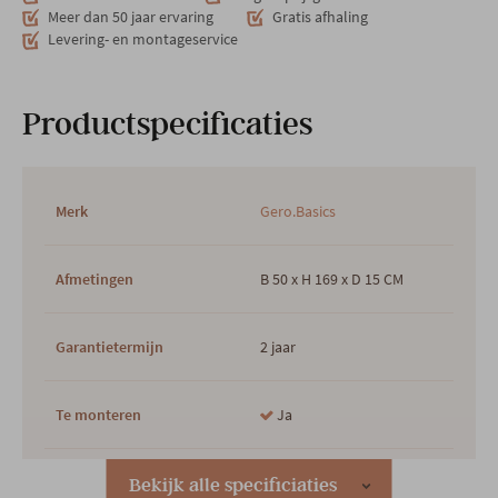
Meer dan 50 jaar ervaring
Gratis afhaling
Levering- en montageservice
Productspecificaties
Merk
Gero.Basics
Afmetingen
B 50 x H 169 x D 15 CM
Garantietermijn
2 jaar
Te monteren
Ja
Hoofdkleur
Grijs
Bekijk alle specificiaties