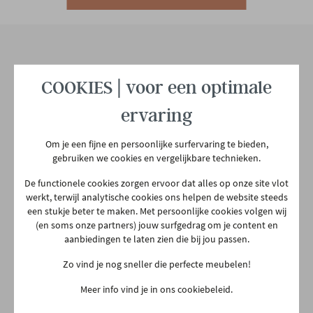
Hoofdmateriaal
Metaal
Modern
Onze winkel
COOKIES | voor een optimale
Woonstijl
Jong wonen
Aarschotsesteenweg 151
ervaring
2500 Lier
03 480 42 26
Aantal colli's
1
Om je een fijne en persoonlijke surfervaring te bieden,
info@gerowonen.be
gebruiken we cookies en vergelijkbare technieken.
De functionele cookies zorgen ervoor dat alles op onze site vlot
Ma
10:00 - 18:30
Gewicht
19.8 kg
werkt, terwijl analytische cookies ons helpen de website steeds
Di
10:00 - 18:30
een stukje beter te maken. Met persoonlijke cookies volgen wij
(en soms onze partners) jouw surfgedrag om je content en
Woe
10:00 - 18:30
aanbiedingen te laten zien die bij jou passen.
Do
Gesloten
Zo vind je nog sneller die perfecte meubelen!
Vr
10:00 - 18:30
Meer info vind je in ons cookiebeleid.
Za
10:00 - 18:00