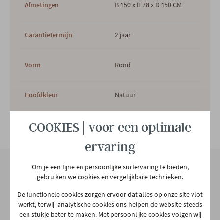
Afmetingen
B 150 x H 78 x D 150 CM
Garantietermijn
2 jaar
Vorm
Rond
Hoofdkleur
Natuur
COOKIES | voor een optimale
2e kleur
ZWART
Bekijk alle specificiaties
ervaring
Hoofdmateriaal
Hout
Om je een fijne en persoonlijke surfervaring te bieden,
gebruiken we cookies en vergelijkbare technieken.
Materiaal poten
Metaal
Onze winkel
De functionele cookies zorgen ervoor dat alles op onze site vlot
Aarschotsesteenweg 151
werkt, terwijl analytische cookies ons helpen de website steeds
een stukje beter te maken. Met persoonlijke cookies volgen wij
Type poten
Centraal
2500 Lier