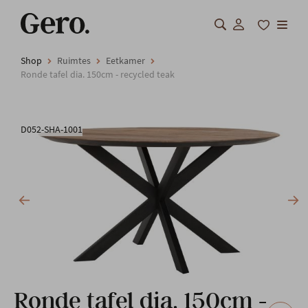
Shop
Ruimtes
Eetkamer
Shop
Ronde tafel dia. 150cm - recycled teak
Over Gero
D052-SHA-1001
Inspiratie
Totaalinrichting
Professionals
FAQ
Onze locatie
Ronde tafel dia. 150cm -