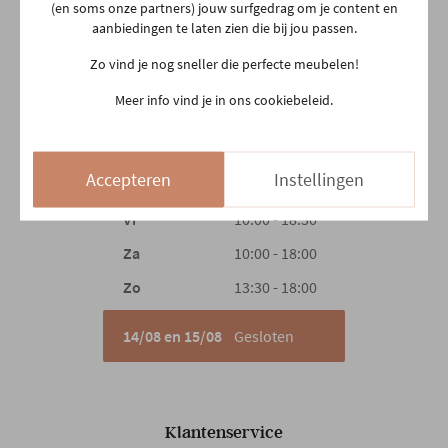
(en soms onze partners) jouw surfgedrag om je content en
03 480 42 26
aanbiedingen te laten zien die bij jou passen.
info@gerowonen.be
Landelijk
Zo vind je nog sneller die perfecte meubelen!
Woonstijl
Ma
10:00 - 18:30
Industrieel
Meer info vind je in ons cookiebeleid.
Di
10:00 - 18:30
Gewicht
60 kg
Woe
10:00 - 18:30
Accepteren
Instellingen
Do
Gesloten
Vr
10:00 - 18:30
Za
10:00 - 18:00
Zo
13:30 - 18:00
14/08 en 15/08
Gesloten
Klantenservice