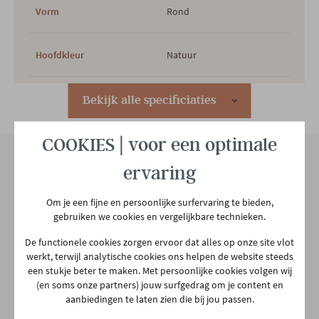
Vorm
Rond
Hoofdkleur
Natuur
2e kleur
ZWART
Bekijk alle specificiaties
COOKIES | voor een optimale
Hoofdmateriaal
Hout
ervaring
Materiaal poten
Metaal
Onze winkel
Om je een fijne en persoonlijke surfervaring te bieden,
Aarschotsesteenweg 151
gebruiken we cookies en vergelijkbare technieken.
Type poten
Centraal
2500 Lier
De functionele cookies zorgen ervoor dat alles op onze site vlot
03 480 42 26
werkt, terwijl analytische cookies ons helpen de website steeds
info@gerowonen.be
een stukje beter te maken. Met persoonlijke cookies volgen wij
Landelijk
(en soms onze partners) jouw surfgedrag om je content en
Woonstijl
Ma
10:00 - 18:30
Industrieel
aanbiedingen te laten zien die bij jou passen.