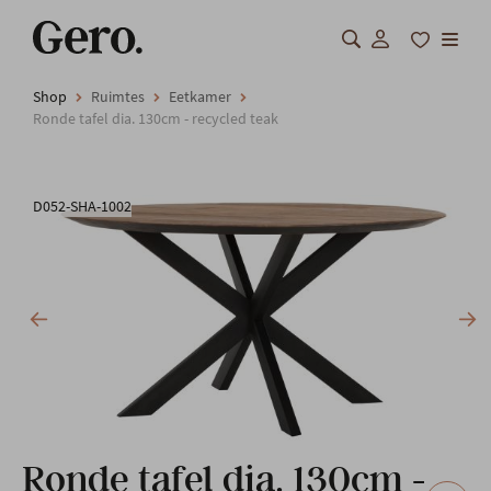
Shop
Ruimtes
Eetkamer
Shop
Ronde tafel dia. 130cm - recycled teak
Over Gero
D052-SHA-1002
Inspiratie
Totaalinrichting
Professionals
FAQ
Onze locatie
Ronde tafel dia. 130cm -