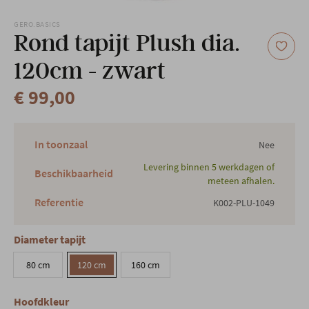
Onze locatie
GERO.BASICS
Rond tapijt Plush dia.
120cm - zwart
€ 99,00
In toonzaal
Nee
Levering binnen 5 werkdagen of
Beschikbaarheid
meteen afhalen.
Referentie
K002-PLU-1049
Diameter tapijt
80 cm
120 cm
160 cm
Hoofdkleur