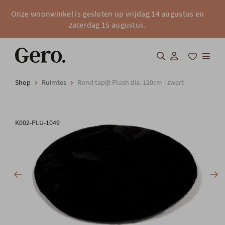
Onze woonwinkel is gesloten op vrijdag 14 augustus en
zaterdag 15 augustus.
Shop
Ruimtes
Rond tapijt Plush dia. 120cm - zwart
Shop
Over Gero
K002-PLU-1049
Inspiratie
Totaalinrichting
Professionals
FAQ