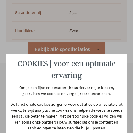
Garantietermijn
2 jaar
Hoofdkleur
Zwart
Hoofdmateriaal
Polyester
Bekijk alle specificiaties
COOKIES | voor een optimale
Woonstijl
Hedendaags
ervaring
Gewicht
2.74 kg
Onze winkel
Om je een fijne en persoonlijke surfervaring te bieden,
gebruiken we cookies en vergelijkbare technieken.
Aarschotsesteenweg 151
2500 Lier
De functionele cookies zorgen ervoor dat alles op onze site vlot
werkt, terwijl analytische cookies ons helpen de website steeds
03 480 42 26
een stukje beter te maken. Met persoonlijke cookies volgen wij
info@gerowonen.be
(en soms onze partners) jouw surfgedrag om je content en
aanbiedingen te laten zien die bij jou passen.
Ma
10:00 - 18:30