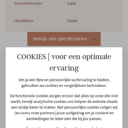
Garantietermijn
2 jaar
Hoofdkleur
Taupe
Hoofdmateriaal
Polyester
Bekijk alle specificiaties
COOKIES | voor een optimale
Woonstijl
Hedendaags
ervaring
Aantal colli's
1
Onze winkel
Om je een fijne en persoonlijke surfervaring te bieden,
Aarschotsesteenweg 151
gebruiken we cookies en vergelijkbare technieken.
Gewicht
6.91 kg
2500 Lier
De functionele cookies zorgen ervoor dat alles op onze site vlot
03 480 42 26
werkt, terwijl analytische cookies ons helpen de website steeds
info@gerowonen.be
een stukje beter te maken. Met persoonlijke cookies volgen wij
(en soms onze partners) jouw surfgedrag om je content en
Ma
10:00 - 18:30
aanbiedingen te laten zien die bij jou passen.
Di
10:00 - 18:30