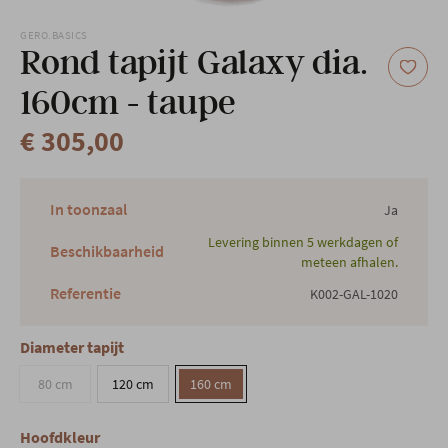
Onze locatie
GERO.BASICS
Rond tapijt Galaxy dia.
160cm - taupe
€ 305,00
In toonzaal
Ja
Levering binnen 5 werkdagen of
Beschikbaarheid
meteen afhalen.
Referentie
K002-GAL-1020
Diameter tapijt
80 cm
120 cm
160 cm
Hoofdkleur