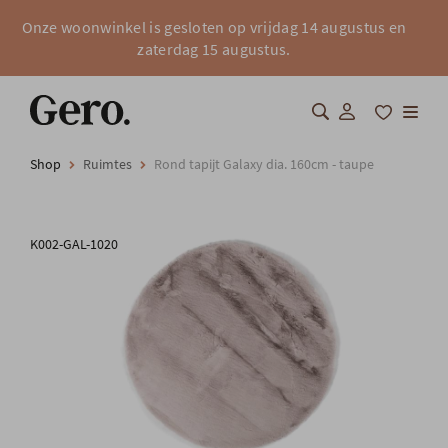
Onze woonwinkel is gesloten op vrijdag 14 augustus en
zaterdag 15 augustus.
Shop
Ruimtes
Rond tapijt Galaxy dia. 160cm - taupe
Shop
Over Gero
K002-GAL-1020
Inspiratie
Totaalinrichting
Professionals
FAQ