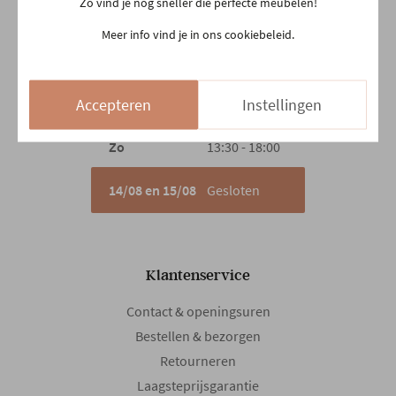
Zo vind je nog sneller die perfecte meubelen!
Woe
10:00 - 18:30
Meer info vind je in ons cookiebeleid.
Do
Gesloten
Vr
10:00 - 18:30
Accepteren
Instellingen
Za
10:00 - 18:00
Zo
13:30 - 18:00
14/08 en 15/08
Gesloten
Klantenservice
Contact & openingsuren
Bestellen & bezorgen
Retourneren
Laagsteprijsgarantie