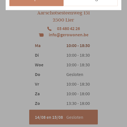
Hoofdkleur
Zwart
Onze winkel
Aarschotsesteenweg 151
2e kleur
Grijs
2500 Lier
03 480 42 26
info@gerowonen.be
Hoofdmateriaal
Leder
Ma
10:00 - 18:30
Materiaal rug
Leder
Di
10:00 - 18:30
Woe
10:00 - 18:30
Materiaal zit
Leder
Do
Gesloten
Vr
10:00 - 18:30
Vulling
Schuim
Za
10:00 - 18:00
Zo
13:30 - 18:00
Comfort
Soft
14/08 en 15/08
Gesloten
Materiaal poten
Metaal