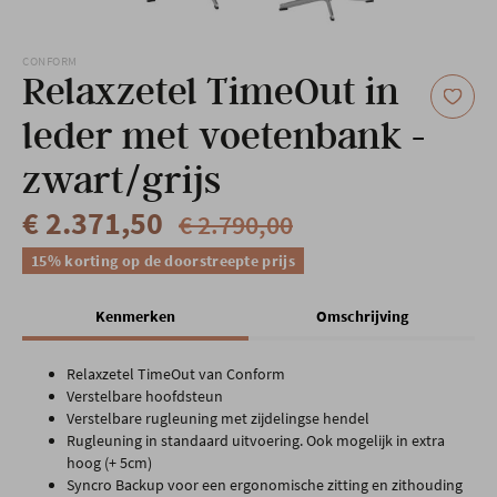
Onze locatie
CONFORM
Relaxzetel TimeOut in
leder met voetenbank -
zwart/grijs
€ 2.371,50
€ 2.790,00
15% korting op de doorstreepte prijs
Kenmerken
Omschrijving
Relaxzetel TimeOut van Conform
Verstelbare hoofdsteun
Verstelbare rugleuning met zijdelingse hendel
Rugleuning in standaard uitvoering. Ook mogelijk in extra
hoog (+ 5cm)
Syncro Backup voor een ergonomische zitting en zithouding