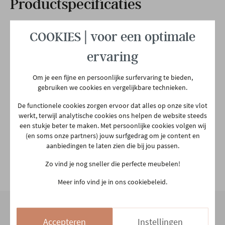
Productspecificaties
COOKIES | voor een optimale
Merk
Conform
ervaring
Afmetingen
B 80 x H 101 x D 81 CM
Om je een fijne en persoonlijke surfervaring te bieden,
gebruiken we cookies en vergelijkbare technieken.
Garantietermijn
5 jaar
De functionele cookies zorgen ervoor dat alles op onze site vlot
werkt, terwijl analytische cookies ons helpen de website steeds
een stukje beter te maken. Met persoonlijke cookies volgen wij
Plaats productie
Europees
(en soms onze partners) jouw surfgedrag om je content en
aanbiedingen te laten zien die bij jou passen.
Zo vind je nog sneller die perfecte meubelen!
Relaxfunctie
Manueel
Bekijk alle specificiaties
Meer info vind je in ons cookiebeleid.
Voeding
Manueel
Accepteren
Instellingen