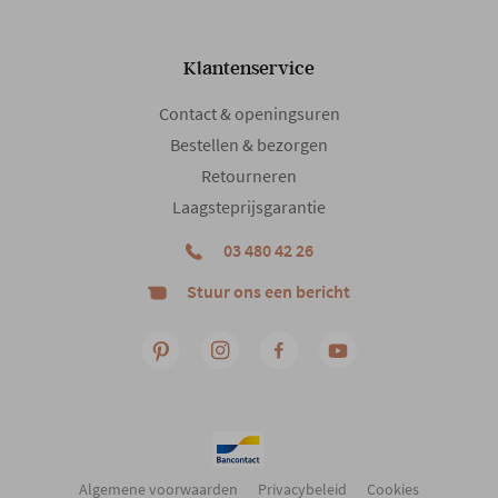
Draaibaar
Ja
Klantenservice
Contact & openingsuren
Type poten
Kruispoot
Bestellen & bezorgen
Retourneren
Hoofdsteun
Manueel
Laagsteprijsgarantie
03 480 42 26
Armleuning
Ja
Stuur ons een bericht
Design
Hedendaags
Woonstijl
Tijdloos comfort
Gewicht
22 kg
Algemene voorwaarden
Privacybeleid
Cookies