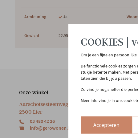
Armleuning
Ja
Woons
Gewicht
22.95 kg
COOKIES | v
Om je een fijne en persoonlijke
De functionele cookies zorgen e
stukje beter te maken. Met per
laten zien die bij jou passen.
Zo vind je nog sneller die perf
Onze winkel
Klan
Meer info vind je in ons cookieb
Aarschotsesteenweg 151
Cont
2500 Lier
Beste
03 480 42 26
Reto
Accepteren
info@gerowonen.be
Laags