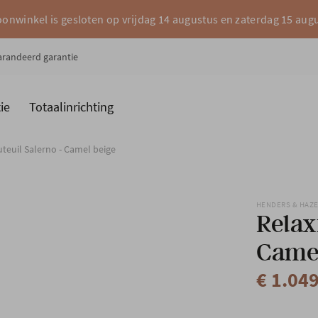
onwinkel is gesloten op vrijdag 14 augustus en zaterdag 15 aug
garandeerd garantie
ie
Totaalinrichting
es
Merken
uteuil Salerno - Camel beige
HENDERS & HAZ
Relax
Camel
€ 1.04