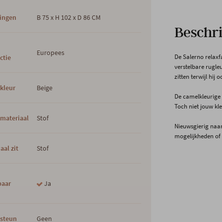
ingen
B 75 x H 102 x D 86 CM
Beschri
s
Europees
De Salerno relaxf
ctie
verstelbare rugle
zitten terwijl hij
kleur
Beige
De camelkleurige 
Toch niet jouw kle
materiaal
Stof
Nieuwsgierig naar
mogelijkheden of 
aal zit
Stof
baar
Ja
steun
Geen