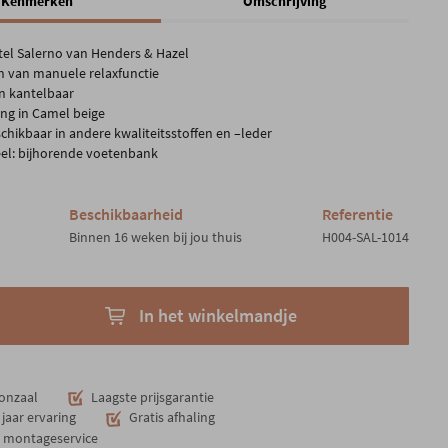
Kenmerken
Omschrijving
tel Salerno van Henders & Hazel
n van manuele relaxfunctie
en kantelbaar
ing in Camel beige
chikbaar in andere kwaliteitsstoffen en –leder
el: bijhorende voetenbank
Beschikbaarheid
Referentie
Binnen 16 weken bij jou thuis
H004-SAL-1014
In het winkelmandje
onzaal
Laagste prijsgarantie
jaar ervaring
Gratis afhaling
n montageservice