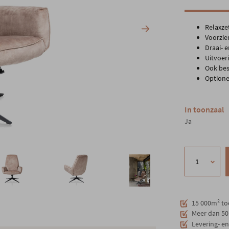
Relaxze
Voorzie
Draai- 
Uitvoer
Ook bes
Optione
In toonzaal
Ja
15 000m² to
Meer dan 50 
Levering- e