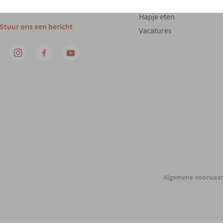
Onderhoud
03 480 42 26
Hapje eten
Stuur ons een bericht
Vacatures
Algemene voorwaa