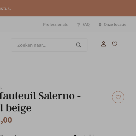
ustus.
Professionals
FAQ
Onze locatie
Onze
EL
fauteuil Salerno -
 beige
9,00