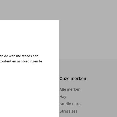
pen de website steeds een
 content en aanbiedingen te
Onze collectie
Onze merken
Tafels
Alle merken
Zetels
Hay
Kasten
Studio Puro
Bedden
Stressless