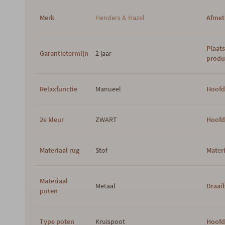
Merk
Henders & Hazel
Afmet
Plaat
Garantietermijn
2 jaar
produ
Relaxfunctie
Manueel
Hoofd
2e kleur
ZWART
Hoofd
Materiaal rug
Stof
Materi
Materiaal
Metaal
Draai
poten
Type poten
Kruispoot
Hoofd