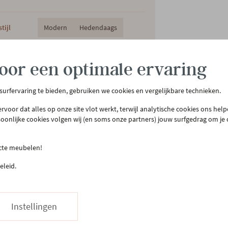
tijl
Modern
Hedendaags
oor een optimale ervaring
 surfervaring te bieden, gebruiken we cookies en vergelijkbare technieken.
rvoor dat alles op onze site vlot werkt, terwijl analytische cookies ons hel
soonlijke cookies volgen wij (en soms onze partners) jouw surfgedrag om je
ecte meubelen!
tenservice
Meer Gero
eleid.
act & openingsuren
Onze winkel
llen & bezorgen
Onze slaapwinkel
urneren
Gero.Totaalinrichting
Instellingen
teprijsgarantie
Maatwerk