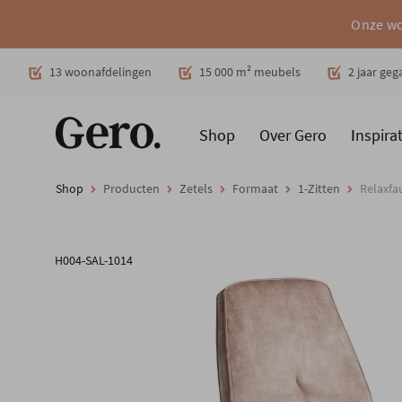
Onze wo
Decoratie
13 woonafdelingen
15 000 m² meubels
2 jaar ge
Shop
Over Gero
Inspirat
Promoties
Producten
Cadeaubon
Woonstijlen
Ruimt
Shop
Producten
Zetels
Formaat
1-Zitten
Relaxfa
H004-SAL-1014