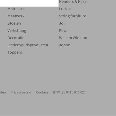
Boxsprings
Henders & Hazel
Matrassen
Lucide
Maatwerk
String furniture
Stoelen
Joli
Verlichting
Revor
Decoratie
William Winston
Onderhoudsproducten
Xooon
Toppers
rden
Privacybeleid
Cookies
BTW: BE 0415 070 027