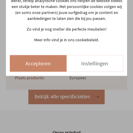
Productspecificaties
werkt, terwijl analytische cookies ons helpen de website steeds
een stukje beter te maken. Met persoonlijke cookies volgen wij
(en soms onze partners) jouw surfgedrag om je content en
aanbiedingen te laten zien die bij jou passen.
Merk
Tempur
Zo vind je nog sneller die perfecte meubelen!
Meer info vind je in ons cookiebeleid.
Afmetingen
B 90 x H 25 x D 200 CM
Garantietermijn
10 jaar
Accepteren
Instellingen
Plaats productie
Europees
Lengte matras
200 cm
Bekijk alle specificiaties
Breedte matras
90 cm
Hypo allergeen
Ja
Onze winkel