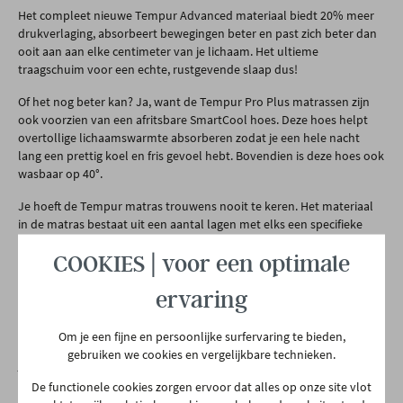
Het compleet nieuwe Tempur Advanced materiaal biedt 20% meer
drukverlaging, absorbeert bewegingen beter en past zich beter dan
ooit aan aan elke centimeter van je lichaam. Het ultieme
traagschuim voor een echte, rustgevende slaap dus!
Of het nog beter kan? Ja, want de Tempur Pro Plus matrassen zijn
ook voorzien van een afritsbare SmartCool hoes. Deze hoes helpt
overtollige lichaamswarmte absorberen zodat je een hele nacht
lang een prettig koel en fris gevoel hebt. Bovendien is deze hoes ook
wasbaar op 40°.
Je hoeft de Tempur matras trouwens nooit te keren. Het materiaal
in de matras bestaat uit een aantal lagen met elks een specifieke
functie: bovenlaag dient om te slapen, de onderlagen bieden extra
COOKIES | voor een optimale
steun.
De kwaliteit van Tempur kun je zelf komen uittesten in onze winkel!
ervaring
Op de bovenste verdieping vind je een volledige slaapwinkel waar je
alle matrassen en toebehoren kunt uitproberen. Weet je niet waar
Om je een fijne en persoonlijke surfervaring te bieden,
beginnen of heb je hulp nodig? Dan staan onze slaapadviseurs voor
gebruiken we cookies en vergelijkbare technieken.
je klaar!
De functionele cookies zorgen ervoor dat alles op onze site vlot