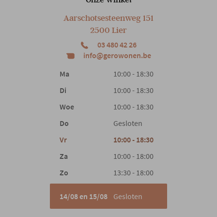
Aarschotsesteenweg 151
Hoofdkleur
Wit
2500 Lier
03 480 42 26
info@gerowonen.be
Hoofdmateriaal
Stof
Ma
10:00 - 18:30
Vulling
Traagschuim
Di
10:00 - 18:30
Woe
10:00 - 18:30
Woonstijl
Modern
Do
Gesloten
Vr
10:00 - 18:30
Gewicht
50 kg
Za
10:00 - 18:00
Zo
13:30 - 18:00
14/08 en 15/08
Gesloten