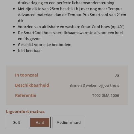
drukverlaging en een perfecte lichaamsondersteuning
Met zijn dikte van 25cm beschikt hij over nog meer Tempur
Advanced materiaal dan de Tempur Pro Smartcool van 21cm
dik
Voorzien van afritsbare en wasbare SmartCool hoes (op 40°)
De SmartCool hoes voert lichaamswarmte af voor een koel
en fris gevoel
Geschikt voor elke bedbodem
Niet keerbaar
In toonzaal
Ja
Beschikbaarheid
Binnen 3 weken bij jou thuis
Referentie
T002-SMA-1006
Ligcomfort matras
Soft
Hard
Medium/hard