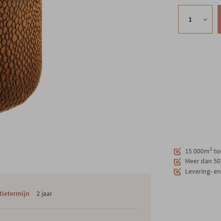
15 000m² to
Meer dan 50 
Levering- e
tietermijn
2 jaar