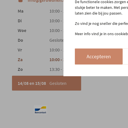
info@gerowonen.be
De functionele cookies zorgen e
Laags
stukje beter te maken. Met per
Ma
10:00 - 18:30
laten zien die bij jou passen.
Di
10:00 - 18:30
Zo vind je nog sneller die perf
Woe
10:00 - 18:30
Meer info vind je in ons cookieb
Do
Gesloten
Vr
10:00 - 18:30
Accepteren
Za
10:00 - 18:00
Zo
13:30 - 18:00
14/08 en 15/08
Gesloten