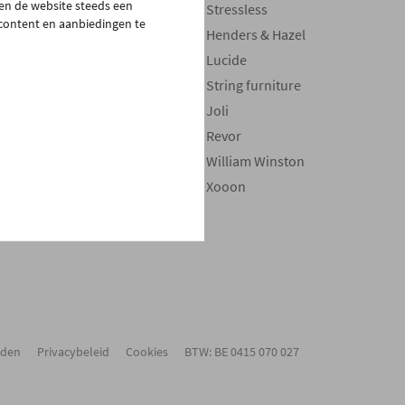
pen de website steeds een
Bedden
Stressless
 content en aanbiedingen te
Boxsprings
Henders & Hazel
Matrassen
Lucide
Maatwerk
String furniture
Stoelen
Joli
Verlichting
Revor
Decoratie
William Winston
Onderhoudsproducten
Xooon
Toppers
rden
Privacybeleid
Cookies
BTW: BE 0415 070 027