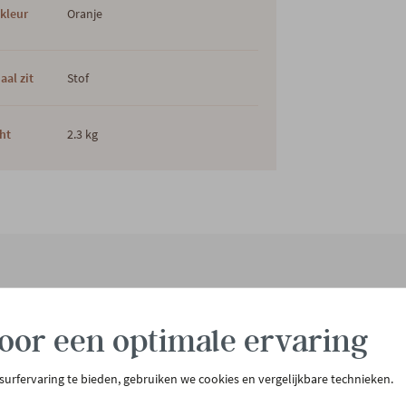
kleur
Oranje
aal zit
Stof
ht
2.3 kg
tenservice
Meer Gero
oor een optimale ervaring
act & openingsuren
Onze winkel
llen & bezorgen
Onze slaapwinkel
 surfervaring te bieden, gebruiken we cookies en vergelijkbare technieken.
urneren
Gero.Totaalinrichting