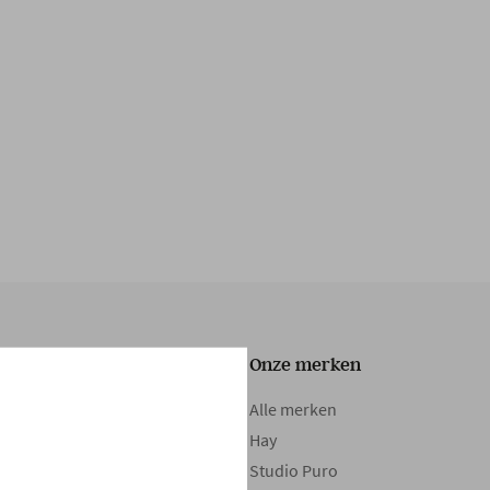
Onze collectie
Onze merken
Tafels
Alle merken
Zetels
Hay
Kasten
Studio Puro