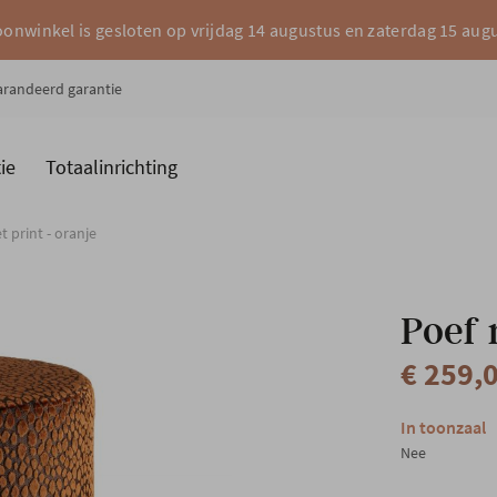
onwinkel is gesloten op vrijdag 14 augustus en zaterdag 15 aug
garandeerd garantie
ie
Totaalinrichting
es
Merken
 print - oranje
Poef 
€ 259,
In toonzaal
Nee