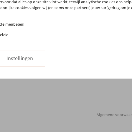
rvoor dat alles op onze site vlot werkt, terwijl analytische cookies ons hel
teprijsgarantie
Maatwerk
soonlijke cookies volgen wij (en soms onze partners) jouw surfgedrag om je
Onderhoud
03 480 42 26
Hapje eten
ecte meubelen!
Stuur ons een bericht
Vacatures
eleid.
Instellingen
Algemene voorwaa