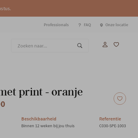
ustus.
Professionals
FAQ
Onze locatie
Onze
met print - oranje
00
Beschikbaarheid
Referentie
Binnen 12 weken bij jou thuis
C030-SPE-1003