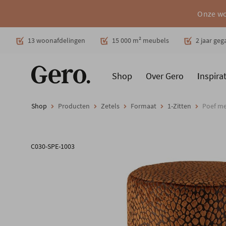
Onze wo
Decoratie
13 woonafdelingen
15 000 m² meubels
2 jaar ge
Shop
Over Gero
Inspirat
Promoties
Producten
Cadeaubon
Woonstijlen
Ruimt
Shop
Producten
Zetels
Formaat
1-Zitten
Poef met
C030-SPE-1003