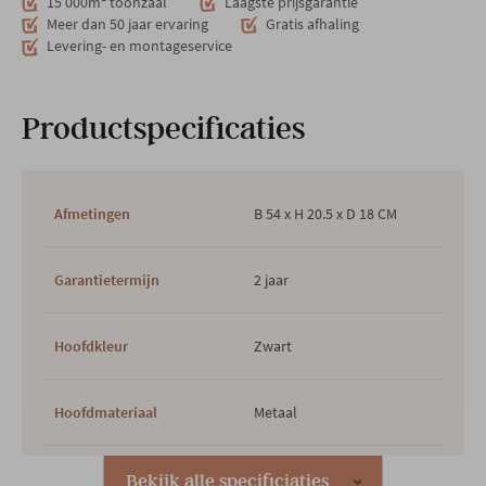
15 000m² toonzaal
Laagste prijsgarantie
Meer dan 50 jaar ervaring
Gratis afhaling
Levering- en montageservice
Productspecificaties
Afmetingen
B 54 x H 20.5 x D 18 CM
Garantietermijn
2 jaar
Hoofdkleur
Zwart
Hoofdmateriaal
Metaal
Woonstijl
Modern
Landelijk
Bekijk alle specificiaties