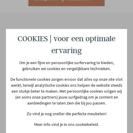
Aantal colli's
1
Onze winkel
COOKIES | voor een optimale
Aarschotsesteenweg 151
ervaring
2500 Lier
03 480 42 26
Om je een fijne en persoonlijke surfervaring te bieden,
info@gerowonen.be
gebruiken we cookies en vergelijkbare technieken.
De functionele cookies zorgen ervoor dat alles op onze site vlot
Ma
10:00 - 18:30
werkt, terwijl analytische cookies ons helpen de website steeds
Di
10:00 - 18:30
een stukje beter te maken. Met persoonlijke cookies volgen wij
(en soms onze partners) jouw surfgedrag om je content en
Woe
10:00 - 18:30
aanbiedingen te laten zien die bij jou passen.
Do
Gesloten
Zo vind je nog sneller die perfecte meubelen!
Vr
10:00 - 18:30
Meer info vind je in ons cookiebeleid.
Za
10:00 - 18:00