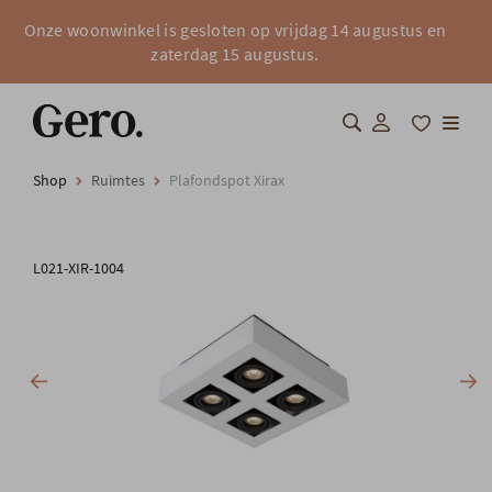
Onze woonwinkel is gesloten op vrijdag 14 augustus en
zaterdag 15 augustus.
Shop
Ruimtes
Plafondspot Xirax
Shop
Over Gero
L021-XIR-1004
Inspiratie
Totaalinrichting
Professionals
FAQ