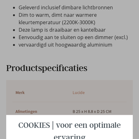
Geleverd inclusief dimbare lichtbronnen
Dim to warm, dimt naar warmere
kleurtemperatuur (2200K-3000K)
Deze lamp is draaibaar en kantelbaar
Eenvoudig aan te sluiten op een dimmer (excl.)
vervaardigd uit hoogwaardig aluminium
Productspecificaties
Merk
Lucide
Afmetingen
B 25 x H 8.8 x D 25 CM
COOKIES | voor een optimale
Garantietermijn
2 jaar
ervaring