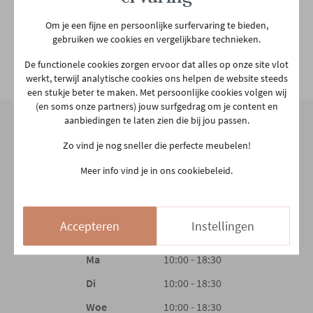
Hoofdkleur
Wit
Om je een fijne en persoonlijke surfervaring te bieden,
gebruiken we cookies en vergelijkbare technieken.
De functionele cookies zorgen ervoor dat alles op onze site vlot
Lamp inclusief
Ja
Bekijk alle specificiaties
werkt, terwijl analytische cookies ons helpen de website steeds
een stukje beter te maken. Met persoonlijke cookies volgen wij
(en soms onze partners) jouw surfgedrag om je content en
Hoofdmateriaal
Kunststof
aanbiedingen te laten zien die bij jou passen.
Zo vind je nog sneller die perfecte meubelen!
Woonstijl
Modern
Onze winkel
Meer info vind je in ons cookiebeleid.
Aarschotsesteenweg 151
Aantal colli's
1
2500 Lier
03 480 42 26
Accepteren
Instellingen
info@gerowonen.be
Gewicht
1.8 kg
Ma
10:00 - 18:30
Di
10:00 - 18:30
Woe
10:00 - 18:30