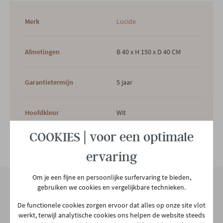
Merk
Lucide
Afmetingen
B 40 x H 150 x D 40 CM
Garantietermijn
5 jaar
Hoofdkleur
Wit
COOKIES | voor een optimale
Lamp inclusief
Ja
Bekijk alle specificiaties
ervaring
Hoofdmateriaal
Glas
Om je een fijne en persoonlijke surfervaring te bieden,
gebruiken we cookies en vergelijkbare technieken.
Woonstijl
Modern
Retro
Onze winkel
De functionele cookies zorgen ervoor dat alles op onze site vlot
werkt, terwijl analytische cookies ons helpen de website steeds