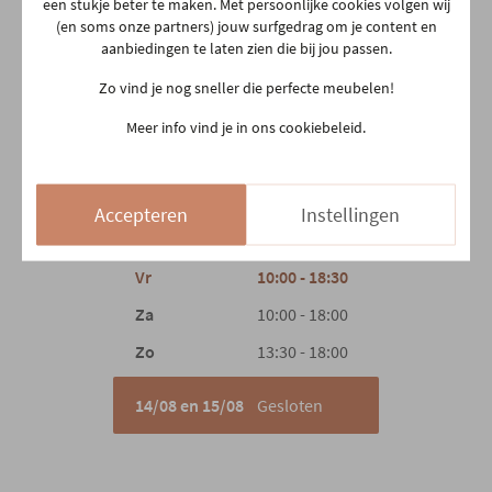
Aarschotsesteenweg 151
een stukje beter te maken. Met persoonlijke cookies volgen wij
Aantal colli's
1
(en soms onze partners) jouw surfgedrag om je content en
2500 Lier
aanbiedingen te laten zien die bij jou passen.
03 480 42 26
info@gerowonen.be
Zo vind je nog sneller die perfecte meubelen!
Ma
10:00 - 18:30
Meer info vind je in ons cookiebeleid.
Di
10:00 - 18:30
Woe
10:00 - 18:30
Accepteren
Instellingen
Do
Gesloten
Vr
10:00 - 18:30
Za
10:00 - 18:00
Zo
13:30 - 18:00
14/08 en 15/08
Gesloten